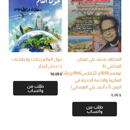
المجاهد محمد علي لقمان
حول العالم رحلات وإنطباعات
المحامي (6
د/ دحان النجار
نوفمبر1898م-22مارس1966م)رائدالنهضة
10,00
$
الفكرية والادبية الحديثة في
طلب من
اليمن (أ.د أحمد علي الهمداني)
واتساب
8,00
$
طلب من
واتساب