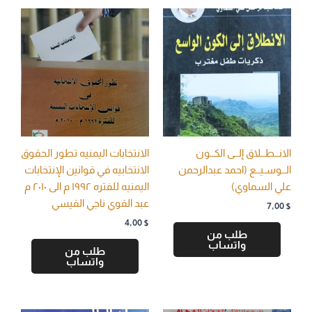
الانــطــلاق إلــى الكــون
الانتخابات اليمنيه تطور الحقوق
الــوسـيــع (احمد عبدالرحمن
الانتخابيه في قوانين الإنتخابات
علي السماوي)
اليمنيه للفتره ١٩٩٢ م الى ٢٠١٠ م
عبد القوي ناجي القيسي
7,00
$
4,00
$
طلب من
واتساب
طلب من
واتساب