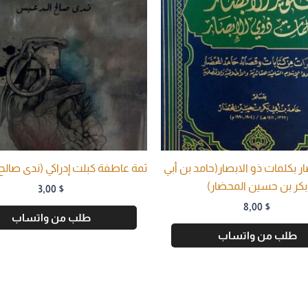
صار بكلمات ذو الابصار(حامد بن أبي
ثمة عاطفة كبلت إدراكي (ندى صال
بكر بن حسين المحضار)
3,00
$
8,00
$
طلب من واتساب
طلب من واتساب