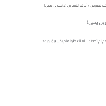
ب نصوص
/ أحرف النسرين (د.نسرين يحيى)
ين يحيى)
قلام لم تصغوا… لم تتعظوا فلم يكن برق ورعد