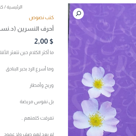
كمية
الرئيسية
/
كت
أحرف
كتب نصوص
النسرين
(د.نسرين
أحرف النسرين (د.نسر
يحيى)
2,00
$
ما أكثر الكلام حين تتعثر الأ
وما أسرع الرد بحبر البنادق
وريح وأمطار
بل نفوس مريضة
تفرقت كلمتهم ..
لم يعد لهم صف ولا عمود