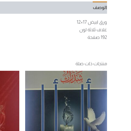
الوصف
مراجعات (0)
ورق ابيض 17×12
غلاف ثلاثة لون
192 صفحة
منتجات ذات صلة