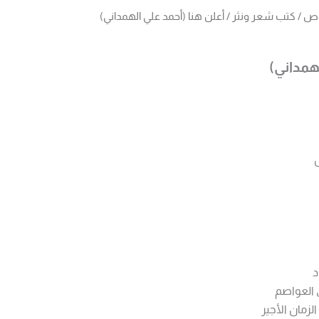
وص
/
كتب شعر ونثر
/ أعلن هنا (أحمد علي الهمداني)
همداني)
د
ي العواصم
لزمان الأجير