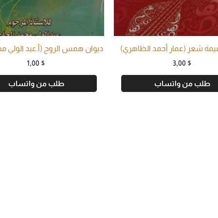
مة شعر (عمار أحمد الظاهري)
ديوان همس الروح (أ.عبد الولي مح
1,00
$
3,00
$
طلب من واتساب
طلب من واتساب