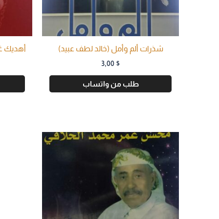
شذرات ألم وأمل (خالد لطف عبيد)
أهديك غي
3,00
$
طلب من واتساب