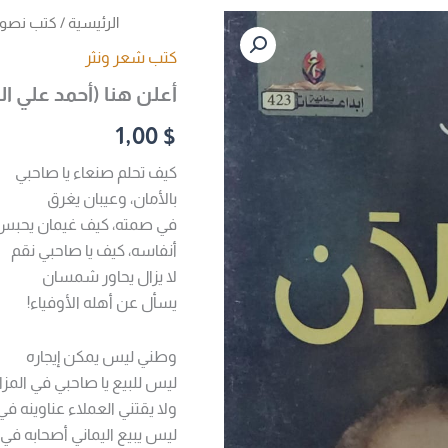
كمية
الرئيسية
/
كتب نص
أعلن
كتب شعر ونثر
هنا
(أحمد
أعلن هنا (أحمد علي ال
علي
الهمداني)
1,00
$
كيف تحلم صنعاء يا صاحبي
بالأمان، وعيبان يغرق
في صمته، كيف غيمان يحبس
أنفاسه، كيف يا صاحبي نقم
لا يزال يحاور شمسان
يسأل عن أهله الأوفياء!
وطني ليس يمكن إيجاره
ليس للبيع يا صاحبي في المزا
ولا يقتني العملاء عناوينه ف
ليس يبيع اليماني أصحابه في ا