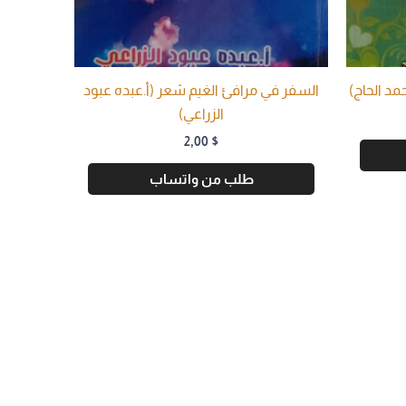
مد الحاج)
السفر في مرافئ الغيم شعر (أ.عبده عبود
الزراعي)
2,00
$
طلب من واتساب