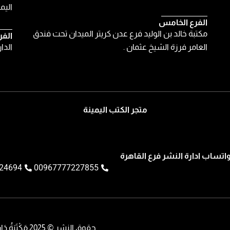
اليمن
الفرع الخامس
مكتبة خالد بن الوليد فرع عدن كريتر الميدان تحت فندق
الفر
العامر فرزة الشيخ عثمان .
الدا
متجر الكتب اليمينة
اتساب ادارة النشر فرع القاهرة
24694
00967777227855
حقوق النشر © 2025 مَكْتَبَةُ دَار الْكُتُبِ الْيَمَنِيَّةِ || تم تطويره بواسطة