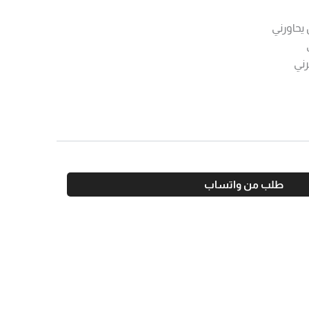
يحاورني
رني
طلب من واتساب