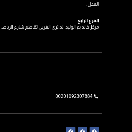
العدل .
الفرع الرابع
مركز خالد بم الوليد الدائري الغربي تقاطع شارع الرباط.
و
00201092307884
F
F
F