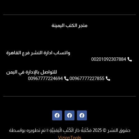
متجر الكتب اليمينة
واتساب ادارة النشر فرع القاهرة
00201092307884
للتواصل بالإدارة في اليمن
00967777224694
00967777227855
F
F
F
a
a
a
c
c
c
e
e
e
حقوق النشر © 2025 مَكْتَبَةُ دَار الْكُتُبِ الْيَمَنِيَّةِ || تم تطويره بواسطة
b
b
b
o
o
o
VizionTools