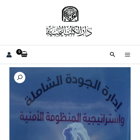
خطي
لى
لمحتوى
البحث
كمية
ادارة
الجودة
الشاملة
واستراتيجية
المنظومة
الامنية(د.مبارك
علوي
محمد
لزنم)