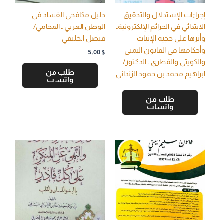
إجراءات الإستدلال والتحقيق
دليل مكافحي الفساد في
الابتدائي في الجرائم الإلكترونيةـ
الوطن العربي ـ المحامي/
وأثرها على حجية الإثبات
فيصل الخليفي
وأحكامها في القانون اليمني
5,00
$
والكويتي والقطري ـ الدكتور/
طلب من
ابراهيم محمد بن حمود الزنداني
واتساب
طلب من
واتساب