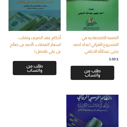
التنميه الاقتصاديه في
أحكام عقد الصرف وتقلب
المشروع القراني اعداد احمد
اسعار العملات (أحمد بن صالح
يحيى عبدالله الديلمي
بن علي بافضل)
3,00
$
طلب من
واتساب
طلب من
واتساب