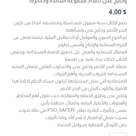
وخليج عدن (اعداد مجموعة اساتذة ودكاترة)
4,00
$
يضم الكتاب ستة فصول متسلسلة ومتناسقة، ابتداءً من تكون
البحر الأحمر وخليج عدن ونشأتهما،
ثم التنوع الحيوي والعوامل أو الخصائص البيئية، ليتبعه فصل عن
الثروة السمكية والإنتاج وأسس تطوير
المصائد السمكية والعمل على تحقيق التنمية المستدامة، وتضمن
الكتاب كذلك نبذة عامة عن طبيعة
مصائد البحر الأحمر وخليج عدن والأسلوب العلمي لضمان التنمية
المستدامة للثروات البحرية، وأهم الثروات
الاقتصادية التي يمكن استخراجها، ليكون مسك الختام لكتابنا هذا
الأضرار والتلوث البيئي في البحر الأحمر
وخليج عدن وطرق الحماية والمعالجة، حيث تناول أهم المخاطر
والملوثات والأضرار البيئية، وكمثال منطقة رأس
عيسى وتأثيرات الباخرة صافر (FSO_SAFER) في حالة حدوث
تسرب نفطي أو انفجار لا قدر الله. وكذا تأثيرات
دفن الأوحال النقطية بسواحل الحديدة.