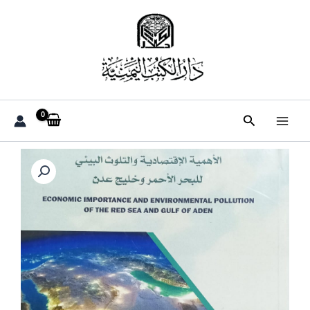
خطي
لى
لمحتوى
البحث
كمية
الأهمية
الاقتصادية
والتلوث
البيئي
للبحر
الأحمر
وخليج
عدن
(اعداد
مجموعة
اساتذة