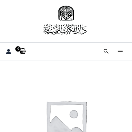
خطي
لى
لمحتوى
البحث
كمية
الاستراتيجيه
العسكريه
لعاصفه
الصحراء