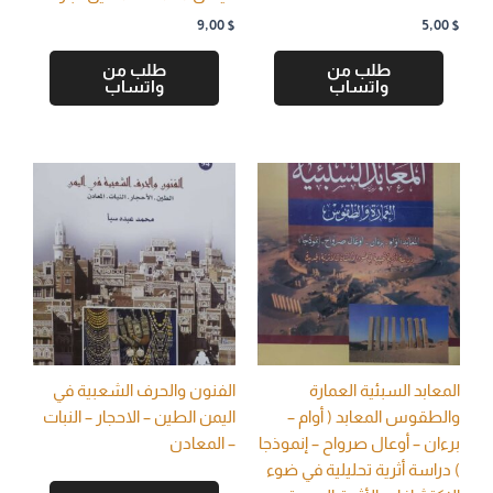
9,00
$
5,00
$
طلب من
طلب من
واتساب
واتساب
المعابد السبئية العمارة
الفنون والحرف الشعبية في
والطقوس المعابد ( أوام –
اليمن الطين – الاحجار – النبات
برءان – أوعال صرواح – إنموذجا
– المعادن
) دراسة أثرية تحليلية في ضوء