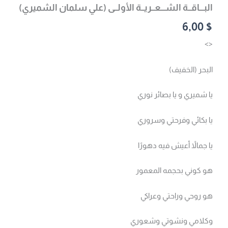
البـــاقــة الشـــعــريــة الأولــى (علي سلمان الشميري)
6,00
$
<>
البحر (الخفيف)
يا شميري و يا بصائر نوري
يا بكائي وفرحتي وسروري
يا جمالاً أعيش فيه دهورًا
هو كوني بحجمه المعمور
هو روحي وراحتي وعراكي
وكلامي ونشوتي وشعوري