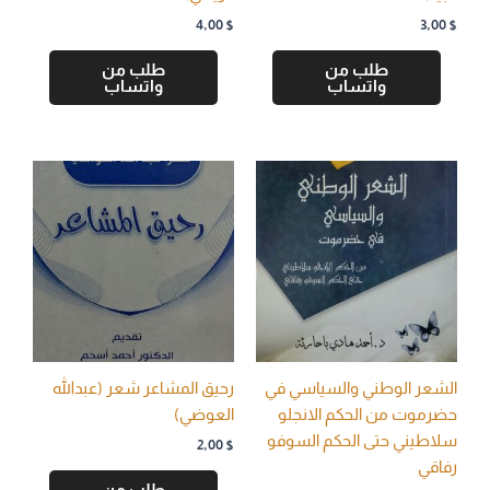
4,00
$
3,00
$
طلب من
طلب من
واتساب
واتساب
الشعر الوطني والسياسي في
رحيق المشاعر شعر (عبدالله
حضرموت من الحكم الانجلو
العوضي)
سلاطيني حتى الحكم السوفو
2,00
$
رفاقي
طلب من