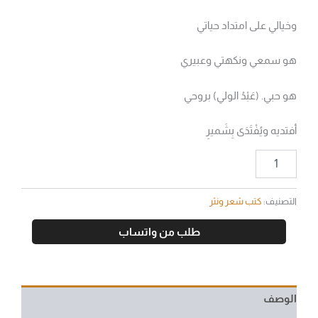
وخيالي على امتداد حياتي
هو سمعي ونكهتي وعبيري
هو حبي. (عَبْدُ الولي) بروحي
أفتديه ويُفْتَدَى بِشَميرِ
التصنيف:
كتب شعر ونثر
طلب من واتساب
الوصف