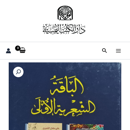
خطي
لى
لمحتوى
البحث
كمية
البـــاقــة
الشـــعــريــة
الأولــى
(علي
سلمان
الشميري)