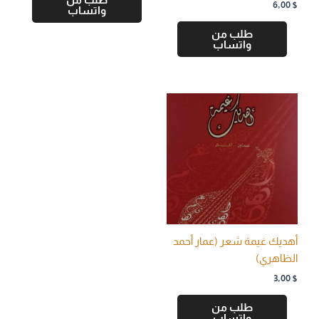
6,00
$
واتساب
طلب من
واتساب
أهديك غيمة شعر (عمار أحمد
الظاهري)
3,00
$
طلب من
واتساب