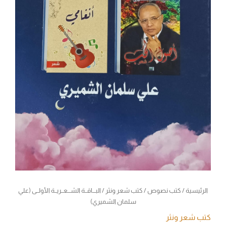
الرئيسية
/
كتب نصوص
/
كتب شعر ونثر
/ البـــاقــة الشـــعــريــة الأولــى (علي
سلمان الشميري)
كتب شعر ونثر