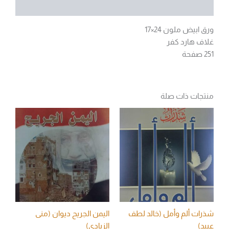
مراجعات (0)
ورق ابيض ملون 24×17
غلاف هارد كفر
251 صفحة
منتجات ذات صلة
شذرات ألم وأمل (خالد لطف
اليمن الجريح ديوان (منى
عبيد)
الزيادي)