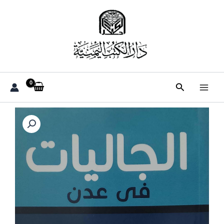
خطي
لى
لمحتوى
البحث
كمية
الجاليات
في
عدن
دراسه
تاريخيه