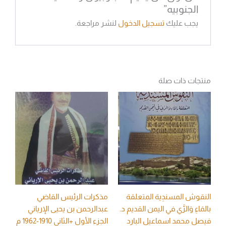
الجنوبيه”
يجب عليك
تسجيل الدخول
لنشر مراجعة.
منتجات ذات صلة
النقوش المسندِية المتعلقة
مذكرات الرئيس القاضي
بالمَاءِ وَالرَّي في اليمن القديم د.
عبدالرحمن بن يحيى الإرياني
فيصل محمد اسماعيل البارد
الجزء الأول +الثاني 1910-1962 م