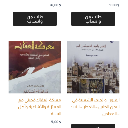
26,00
$
9,00
$
طلب من
طلب من
واتساب
واتساب
الفنون والحرف الشعبية في
معركة العقائد قصتي مع
اليمن الطين – الاحجار – النبات
المعتزلة والأشاعرة وأهل
– المعادن
السنة
5,00
$