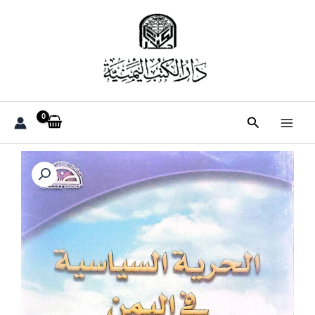
خطي
لى
لمحتوى
البحث
كمية
"الحرية
السياسية
في
اليمن
(1962–
1998)"