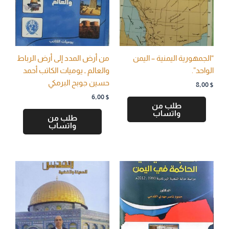
“الجمهورية اليمنية – اليمن
من أرض المدد إلى أرض الرباط
الواحد”.
والعالم ـ يوميات الكاتب أحمد
حسين جوبح البرمكي
8,00
$
6,00
$
طلب من
واتساب
طلب من
واتساب