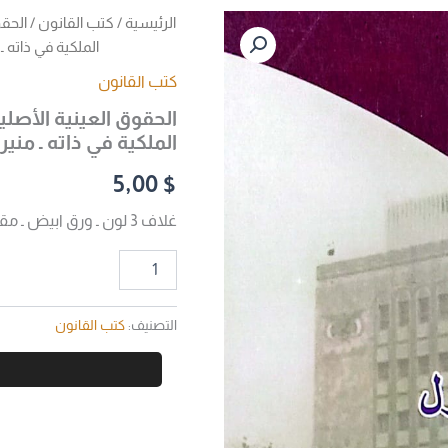
كمية
الرئيسية
/
كتب القانون
/ الحقو
الحقوق
الملكية في ذاته
العينية
الأصلية
كتب القانون
في
الحقوق العينية الأصلية
القانون
الملكية في ذاته ـ من
المدني
اليمني
5,00
$
ـ
الجزء
غلاف 3 لون ـ ورق ابيض ـ مقاس 24×17
الأول
ـ
حق
الملكية
في
ذاته
التصنيف:
كتب القانون
ـ
منير
محمد
أحمد
الصلوي
د.