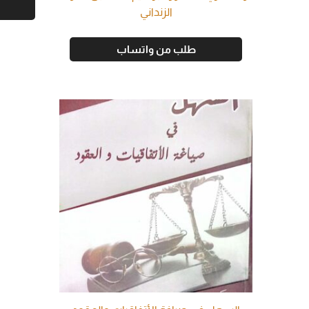
الزنداني
طلب من واتساب