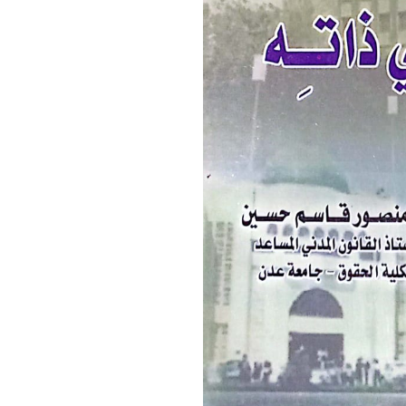
منصور
قاسم
حسين