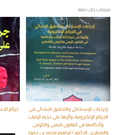
منتجات ذات صلة
إجراءات الإستدلال والتحقيق الابتدائي في
جرائم الاع
الجرائم الإلكترونيةـ وأثرها على حجية الإثبات
وأحكامها في القانون اليمني والكويتي
والقطري ـ الدكتور/ ابراهيم محمد بن حمود