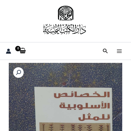
خطي
لى
لمحتوى
البحث
كمية
الخصائص
الاسلوبيه
للمثل
الدكتور
سالم
عبد
الرب
السلفي