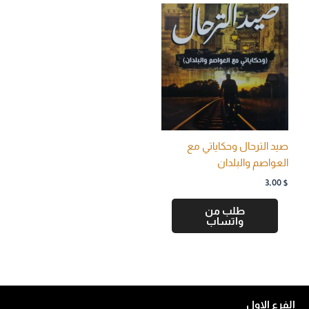
صيد الترحال وحكاياتي مع
العواصم والبلدان
3,00
$
طلب من
واتساب
الفرع الاول