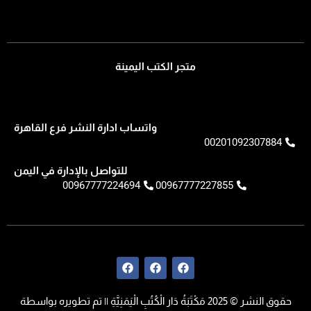
متجر الكتب اليمينة
واتساب ادارة النشر فرع القاهرة
00201092307884
للتواصل بالإدارة في اليمن
00967777224694
00967777227855
F
F
F
a
a
a
c
c
c
e
e
e
حقوق النشر © 2025 مَكْتَبَةُ دَار الْكُتُبِ الْيَمَنِيَّةِ || تم تطويره بواسطة
b
b
b