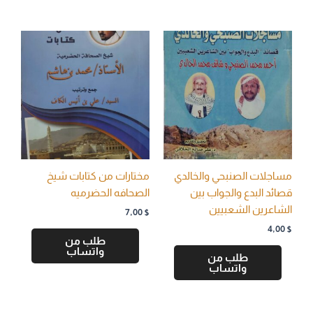
مساجلات الصنبحي والخالدي
مختارات من كتابات شيخ
قصائد البدع والجواب بين
الصحافه الحضرميه
الشاعرين الشعبيين
7,00
$
4,00
$
طلب من
واتساب
طلب من
واتساب