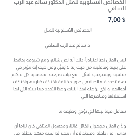
الخصائص الاسلوبيه للمثل الدكتور سالم عبد الرب
السلفي
7,00
$
الخصائص الأسلوبية للمثل
د. سالم عبد الرب السلفي
ليس المثل نصا اعتيادياً؛ ذلك أنه نص شائع، ومع شيوعه يحافظ
على بنيته وفاعليته من حيث إنه لا يُغيَّر، ومن حيث إنه مؤثر في
متلقيه. ويستوعب المثل – مع ثبات صيغته . مقصدية كل متكلم
به، فتتجدد فيه الحياة في صور مختلفة باختلاف ضاربيه، واختلاف
أحوالهم. والذي يؤهله لهذا الثبات وهذا التجدد معا بنيته التي لها
استقلالها وعناصرها التي
تتفاعل فيما بينها لكي تؤدي وظيفة ما.
ولأن المثل مجهول القائل غالبًا، ومجهول المتلقي كان لزاما أن
يدرس من داخله. وعندئذ لزم أن يتخير لدراسته منهج ينطلق في