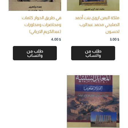
ملكة اليمن اروى بنت أحمد
في طريق الحوار كلمات
الصليحي محمد عبدالرب
ومحاضرات ومحاورات
لحسون
(عبدالكريم الارياني)
4,00
$
3,00
$
طلب من
طلب من
واتساب
واتساب