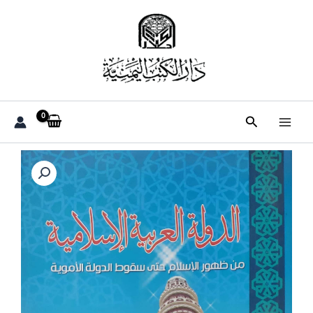
خطي
لى
لمحتوى
البحث
كمية
الدولة
العربية
الإسلامية
من
ظهور
الإسلام
حتي
سقوط
الدولة
الأموية
د/