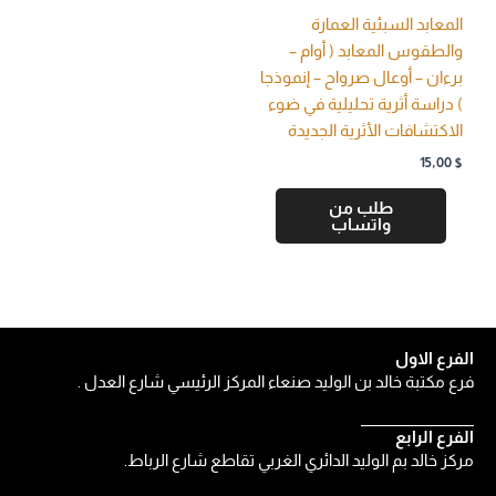
المعابد السبئية العمارة
والطقوس المعابد ( أوام –
برءان – أوعال صرواح – إنموذجا
) دراسة أثرية تحليلية في ضوء
الاكتشافات الأثرية الجديدة
15,00
$
طلب من
واتساب
الفرع الاول
فرع مكتبة خالد بن الوليد صنعاء المركز الرئيسي شارع العدل .
الفرع الرابع
مركز خالد بم الوليد الدائري الغربي تقاطع شارع الرباط.