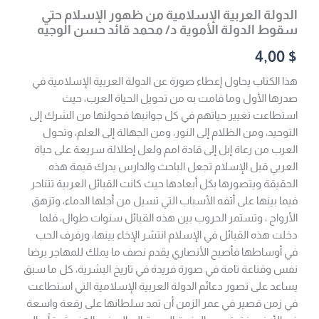
الدولة العربية الإسلامية من ظهور الإسلام حتي
سقوط الدولة الأموية د/ محمد قائد حسن الوجيه
4,00
$
هذا الكتاب يحاول إعطاء صورة عن الدولة العربية الإسلامية في
صدرها الأول وما قامت به من تحويل الحياة العرب، حيث
استطاعت تغيير حياتهم في كل جوانبها فحولتها من الشرك إلى
التوحيد، ومن الظلام إلى النور، ومن الجهالة إلى العلم، وتحول
العرب من رعاة إبل إلى قادة امم ولعل إطلالة سريعة على حياة
العربي قبل الإسلام تجعل الباحث والدارس يدرك قيمة هذه
الحقيقة ويتصورها بكل أبعادها حيث كانت القبائل العربية تتناحر
فيما بينها على أتفه الأسباب التي تسيل من أجلها الدماء، وتزهق
الأرواح ، وتستمر الحروب بين هذه القبائل سنوات طوال، فلما
دخلت هذه القبائل في الإسلام انتشر الإخاء بينها، ورفرف الحب
في أوساطها فأصبح الأنصاري يقدم نصف ما يملك للمهاجر برضا
نفس وقناعة تامة في صورة فريدة في تاريخ البشرية، كل ما سبق
يساعد على تصور دعائم الدولة العربية الإسلامية التي استطاعت
في زمن قصير في عمر الزمن أن تمد سلطانها على رقعة واسعة