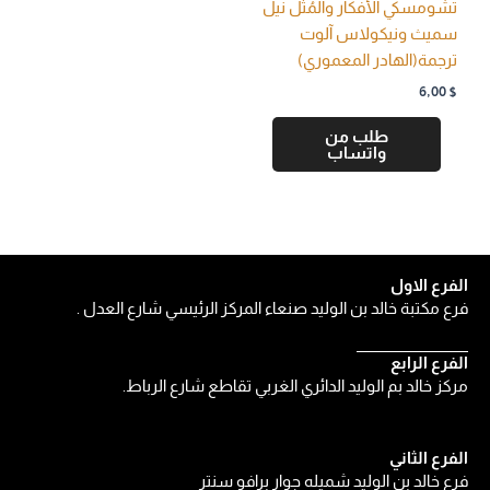
تشومسكي الأفكار والمُثُل نيل
سميث ونيكولاس آلوت
ترجمة(الهادر المعموري)
6,00
$
طلب من
واتساب
الفرع الاول
فرع مكتبة خالد بن الوليد صنعاء المركز الرئيسي شارع العدل .
الفرع الرابع
مركز خالد بم الوليد الدائري الغربي تقاطع شارع الرباط.
الفرع الثاني
فرع خالد بن الوليد شميله جوار برافو سنتر