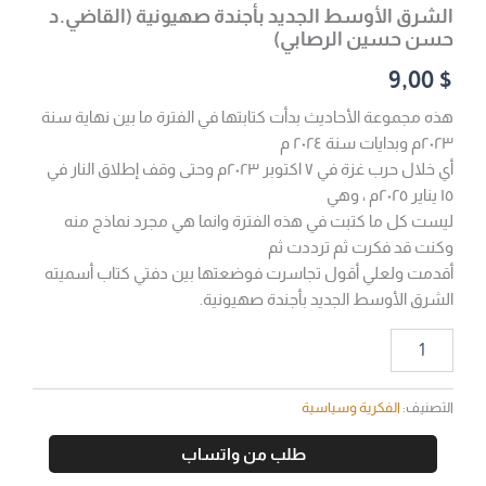
الشرق الأوسط الجديد بأجندة صهيونية (القاضي.د
حسن حسين الرصابي)
9,00
$
هذه مجموعة الأحاديث بدأت كتابتها في الفترة ما بين نهاية سنة
٢٠٢٣م وبدايات سنة ٢٠٢٤ م
أي خلال حرب غزة في ٧ اكتوبر ۲۰۲۳م وحتى وقف إطلاق النار في
١٥ يناير ٢٠٢٥م ، وهي
ليست كل ما كتبت في هذه الفترة وانما هي مجرد نماذج منه
وكنت قد فكرت ثم ترددت ثم
أقدمت ولعلي أقول تجاسرت فوضعتها بين دفتي كتاب أسميته
الشرق الأوسط الجديد بأجندة صهيونية.
التصنيف:
الفكرية وسياسية
طلب من واتساب