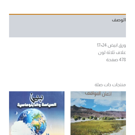
الوصف
مراجعات (0)
ورق ابيض 24×17
غلاف ثلاثة لون
478 صفحة
منتجات ذات صلة