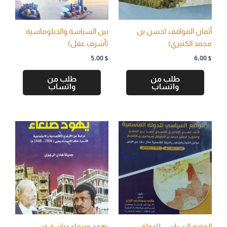
أثمان المواقف (حسن بن
بين السياسة والدبلوماسية
محمد الكثيري)
(أشرف عقل)
5,00
$
6,00
$
طلب من
طلب من
واتساب
واتساب
الوضع السياسي للدولة
يهود صنعاء دراسة عن