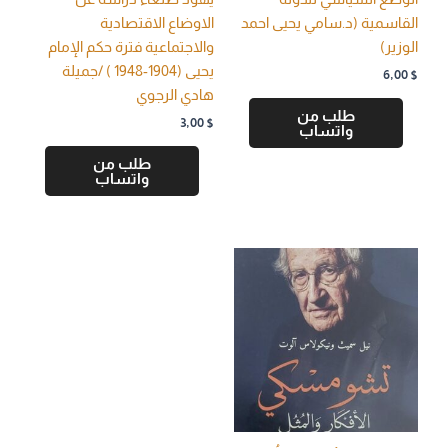
القاسمية (د.سامي يحيى احمد
الاوضاع الاقتصادية
الوزير)
والاجتماعية فترة حكم الإمام
يحيى (1904-1948 ) /جميلة
6,00
$
هادي الرجوي
طلب من
3,00
$
واتساب
طلب من
واتساب