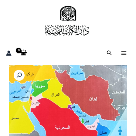
خطي
لى
لمحتوى
البحث
كمية
الشرق
الأوسط
الجديد
بأجندة
صهيونية
(القاضي.د
حسن
حسين
الرصابي)