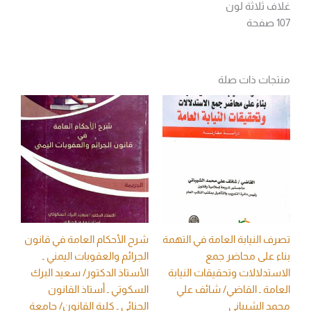
غلاف ثلاثة لون
107 صفحة
منتجات ذات صلة
تصرف النيابة العامة في التهمة
شرح الأحكام العامة في قانون
بناء على محاضر جمع
الجرائم والعقوبات اليمني ـ
الاستدلالات وتحقيقات النيابة
الأستاذ الدكتور/ سعيد البرك
العامة ـ القاضي/ شائف علي
السكوتي ـ أستاذ القانون
محمد الشيباني
الجنائي ـ كلية القانون/ جامعة