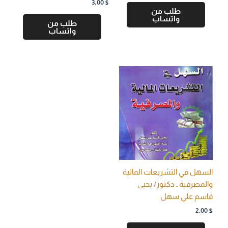
3,00
$
طلب من
واتساب
طلب من
واتساب
السهل في التشريعات المالية
والمصرفية ـ دكتور/ يحيى
قاسم علي سهل
2,00
$