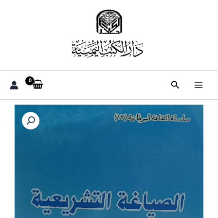
خطي
لى
لمحتوى
البحث
كمية
الصياغة
التشريعية
في
الجمهورية
اليمنية(عبدالقوي
ناجي
القيسي)