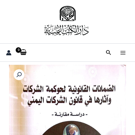
خطي
لى
لمحتوى
البحث
كمية
الضمانات
القانونية
لحوكمة
الشركات
واثارها
في
القانون
الشركات
اليمني
ـ
زياد