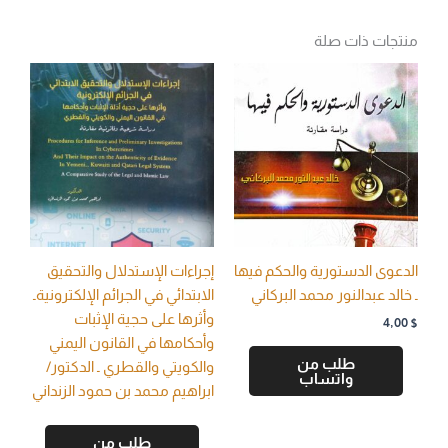
منتجات ذات صلة
الدعوى الدستورية والحكم فيها
إجراءات الإستدلال والتحقيق
ـ خالد عبدالنور محمد البركاني
الابتدائي في الجرائم الإلكترونيةـ
وأثرها على حجية الإثبات
4,00
$
وأحكامها في القانون اليمني
طلب من
والكويتي والقطري ـ الدكتور/
واتساب
ابراهيم محمد بن حمود الزنداني
طلب من