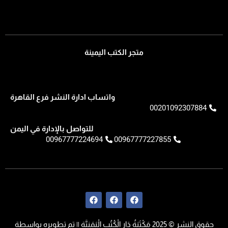
متجر الكتب اليمينة
واتساب ادارة النشر فرع القاهرة
00201092307884
للتواصل بالإدارة في اليمن
00967777224694
00967777227855
F
F
F
a
a
a
c
c
c
e
e
e
حقوق النشر © 2025 مَكْتَبَةُ دَار الْكُتُبِ الْيَمَنِيَّةِ || تم تطويره بواسطة
b
b
b