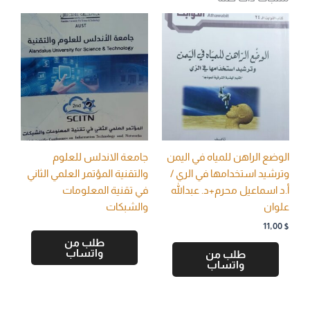
الوضع الراهن للمياه في اليمن
جامعة الاندلس للعلوم
وترشيد استخدامها في الري /
والتقنية المؤتمر العلمي الثاني
أ.د اسماعيل محرم+د. عبدالله
في تقنية المعلومات
علوان
والشبكات
11,00
$
طلب من
واتساب
طلب من
واتساب