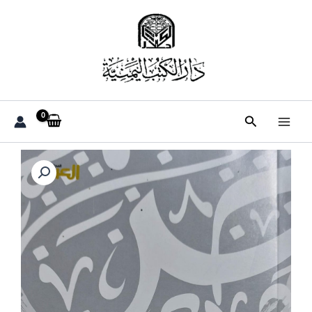
خطي
لى
لمحتوى
البحث
كمية
العربية
لغة
النجوم
(عبدالرزاق
القوسي)