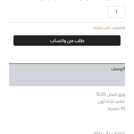
التصنيف:
كتب علمية
طلب من واتساب
الوصف
مراجعات (0)
ورق ابيض 20×12
غلاف ثلاثة لون
95 صفحة
منتجات ذات صلة