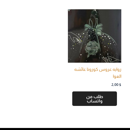
روايه عروس كورونا عائشه
العوا
2,00
$
طلب من
واتساب