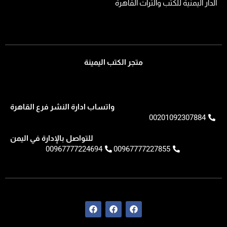
الدار اليمنية للكتب والتراث القاهرة
متجر الكتب اليمينة
واتساب ادارة النشر فرع القاهرة
00201092307884
للتواصل بالإدارة في اليمن
00967777224694
00967777227855
F
F
F
a
a
a
c
c
c