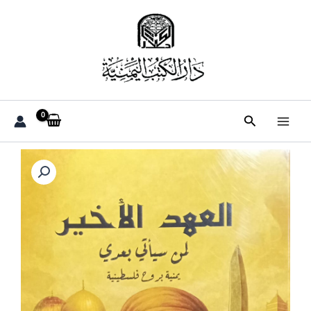
خطي
لى
لمحتوى
البحث
كمية
العهد
الأخير
لمن
سيأتي
بعدي
(يمنية
بروح
فلسطينية/
حارسة
العهد)