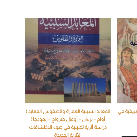
طبيقية في
المعابد السبئية العمارة والطقوس المعابد (
أوام – برءان – أوعال صرواح – إنموذجا )
دراسة أثرية تحليلية في ضوء الاكتشافات
الأثرية الجديدة