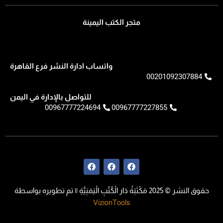
متجر الكتب اليمينة
واتساب ادارة النشر فرع القاهرة
00201092307884
للتواصل بالإدارة في اليمن
00967777224694
00967777227855
F
F
F
a
a
a
c
c
c
e
e
e
حقوق النشر © 2025 مَكْتَبَةُ دَار الْكُتُبِ الْيَمَنِيَّةِ || تم تطويره بواسطة
b
b
b
o
o
o
VizionTools
o
o
o
k
k
k