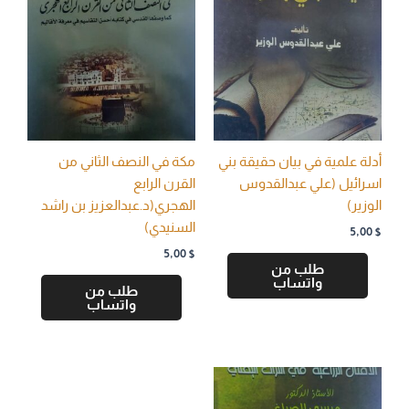
أدلة علمية في بيان حقيقة بني
مكة في النصف الثاني من
اسرائيل (علي عبدالقدوس
القرن الرابع
الوزير)
الهجري(د.عبدالعزيز بن راشد
السنيدي)
5,00
$
5,00
$
طلب من
واتساب
طلب من
واتساب