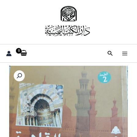
خطي
لى
لمحتوى
البحث
كمية
القاهرة
جوامع
وحكايات
(حمدي
ابو
خليل)