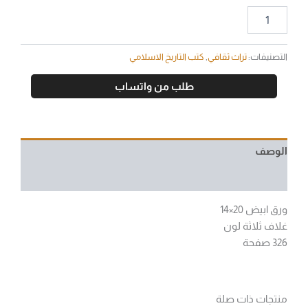
التصنيفات:
تراث ثقافي
,
كتب التاريخ الاسلامي
طلب من واتساب
الوصف
مراجعات (0)
ورق ابيض 20×14
غلاف ثلاثة لون
326 صفحة
منتجات ذات صلة