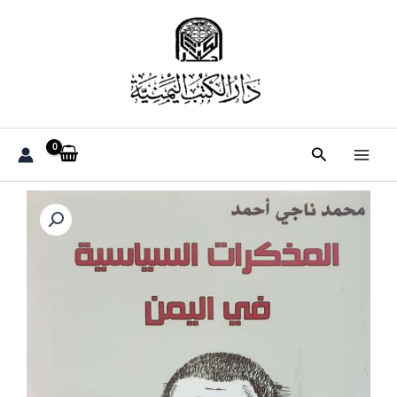
خطي
لى
لمحتوى
البحث
كمية
المذكرات
السياسيه
في
اليمن