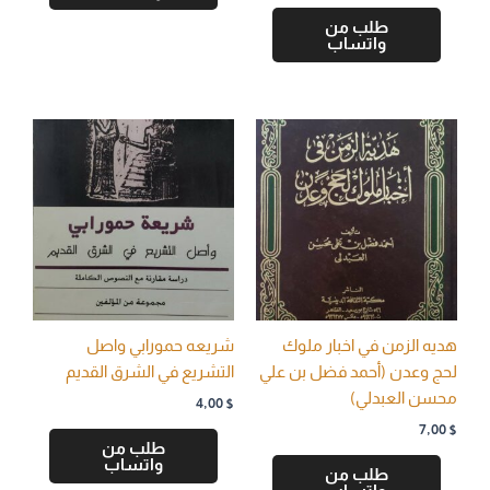
طلب من
واتساب
هديه الزمن في اخبار ملوك
شريعه حمورابي واصل
لحج وعدن (أحمد فضل بن علي
التشريع في الشرق القديم
محسن العبدلي)
4,00
$
7,00
$
طلب من
واتساب
طلب من