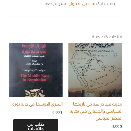
يجب عليك
تسجيل الدخول
لنشر مراجعة.
منتجات ذات صلة
مدينه فيد دراسه في تاريخها
الشرق الاوسط في حاله ثوره
السياسي والحضاري حتى نهايه
8,00
$
العصر العباسي
طلب من
3,00
$
واتساب