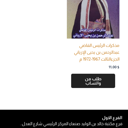
مذكرات الرئيس القاضي
عبدالرحمن بن يحيى الإرياني
الجزءالثالث 1967-1972 م
11,00
$
طلب من
واتساب
الفرع الاول
فرع مكتبة خالد بن الوليد صنعاء المركز الرئيسي شارع العدل .