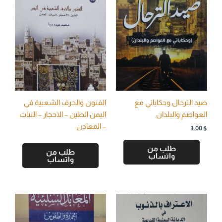
صيد الترحال وحكاياتي مع
الفنون والحرف الشعبية في
العواصم والبلدان
اليمن الطين – الاحجار – النبات
– المعادن
3,00
$
طلب من
طلب من
واتساب
واتساب