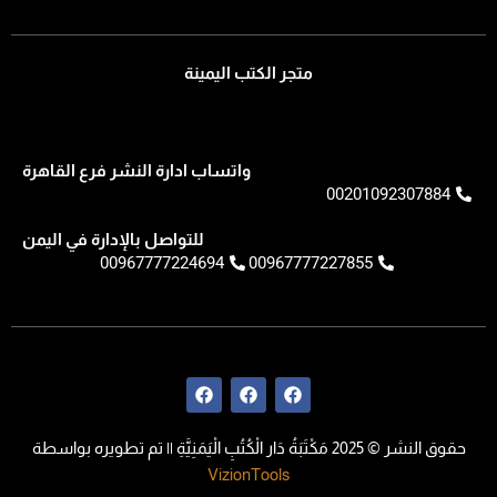
متجر الكتب اليمينة
واتساب ادارة النشر فرع القاهرة
00201092307884
للتواصل بالإدارة في اليمن
00967777224694
00967777227855
F
F
F
a
a
a
c
c
c
e
e
e
حقوق النشر © 2025 مَكْتَبَةُ دَار الْكُتُبِ الْيَمَنِيَّةِ || تم تطويره بواسطة
b
b
b
o
o
o
VizionTools
o
o
o