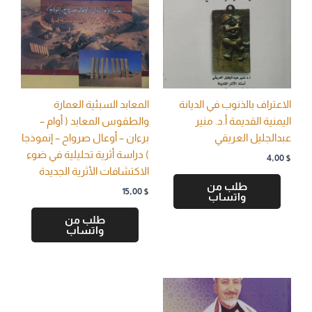
الاعتراف بالذنوب في الديانة
المعابد السبئية العمارة
اليمنية القديمة أ.د. منير
والطقوس المعابد ( أوام –
عبدالجليل العريقي
برءان – أوعال صرواح – إنموذجا
) دراسة أثرية تحليلية في ضوء
4,00
$
الاكتشافات الأثرية الجديدة
طلب من
15,00
$
واتساب
طلب من
واتساب