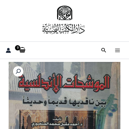
خطي
لى
لمحتوى
البحث
كمية
الموشحات
الاندلسيه
بين
ناقديها
قديما
وحديثا
تاليف
الدكتور
احمد
مقبل
محمد