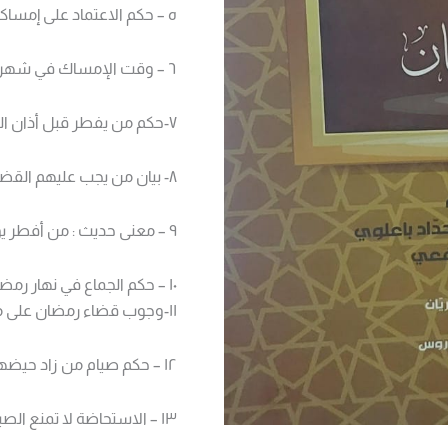
ه – حكم الاعتماد على إمساك
٦ – وقت الإمساك في شهر رمضان
٧-حكم من يفطر قبل أذان المغرب بدقائق في شهر رمضان
٨- بیان من يجب عليهم القضاء ومن تجزئ عنهم الفدية
۹ – معنى حديث : من أفطر يوماً من رمضان من غير عذر
١٠ – حكم الجماع في نهار رمضان للجاهل بالحكم
١١-وجوب قضاء رمضان على من آخر قضاء.
١٢ – حكم صيام من زاد حيضها عن 15 يومًا
١٣ – الاستحاضة لا تمنع الصيام ولا سائر العبادات