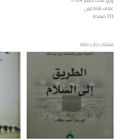
ورق بلاك اصفر 24×17
غلاف ثلاثة لون
313 صفحة
منتجات ذات صلة