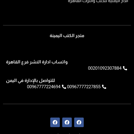
الدار اليمنية للكتب والتراث القاهرة
متجر الكتب اليمينة
واتساب ادارة النشر فرع القاهرة
00201092307884
للتواصل بالإدارة في اليمن
00967777224694
00967777227855
F
F
F
a
a
a
c
c
c
e
e
e