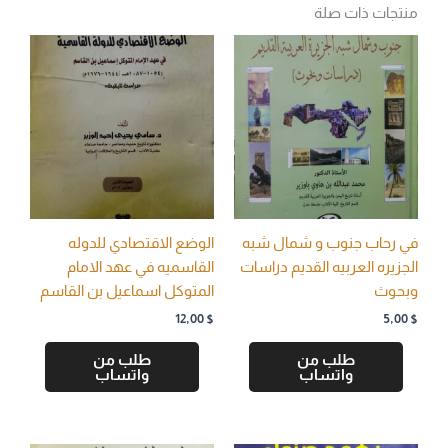
منتجات ذات صلة
في رحاب جنوب و شمال شبه
الوضع الاقتصادي للدوله
الجزيره العربيه القديم دراسات
القاسميه في عهد الامام
وبحوث
المتوكل اسماعيل بن القاسم
12,00
$
5,00
$
طلب من
طلب من
واتساب
واتساب