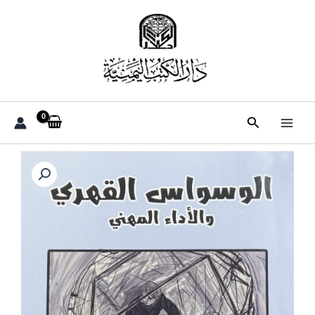
خطي
لى
لمحتوى
البحث
كمية
الوســـواس
القهـــري
والأداء
المهنــي
(د.نزار
غانم)