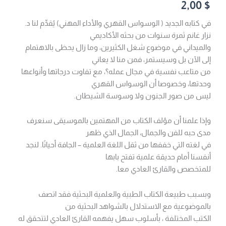
2,00
$
في كتابه الجديد ( الوسواس القهري والأداء المهني) يُقدِّم لنا د.
نزار غانم ثمرة سنوات من بحثه الأكاديمي
والميداني في موضوع شغل الكثيرين، وما زال يحظى بالاهتمام
إلى الآن بل وسيستمر، فمن منا لا يعاني
من متاعب نفسية في مجال عمله؟، مع تفاوت درجاتها وأنواعها
وحدتها، وخصوصا أن الوسواس القهري
ليس من صور الجنون ولا وسوسة الشيطان.
وإذا علمنا أن مؤلف الكتاب من المهتمين بالموسيقى سنعرف
مدى حبه للفن والجمال، الجمال الذي ظهر
في لغته التي خففها من ثقل اللغة العلمية – الجافة أحيانًا. لنجد
أنفسنا أمام حديقة علمية تفتح بابها
للمتخصص والقارئ العادي معا.
وبسبب طبيعة الكتاب الطبية والعلمية البحثية فقد اتصف
بالموضوعية مع الاستدلال بالشواهد البحثية من
الكتب المختلفة ، بأسلوب سهل يفهمه القارئ العادي لتتحقق له