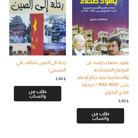
يهود صنعاء دراسة عن
رحلة الى الصين (شائف علي
الاوضاع الاقتصادية
الحسيني)
والاجتماعية فترة حكم الإمام
3,00
$
يحيى (1904-1948 ) /جميلة
طلب من
هادي الرجوي
واتساب
3,00
$
طلب من
واتساب