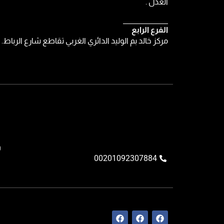
العدل .
الفرع الرابع
مركز خالد بم الوليد الدائري الغربي تقاطع شارع الرباط.
و
00201092307884
F
F
F
a
a
a