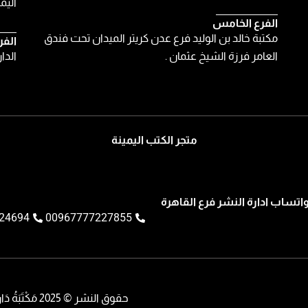
اليمن
الفرع الخامس
مكتبة خالد بن الوليد فرع عدن كريتر الميدان تحت فندق
الفر
العامر فرزة الشيخ عثمان .
الدا
متجر الكتب اليمينة
اتساب ادارة النشر فرع القاهرة
24694
00967777227855
حقوق النشر © 2025 مَكْتَبَةُ دَار الْكُتُبِ الْيَمَنِيَّةِ || تم تطويره بواسطة