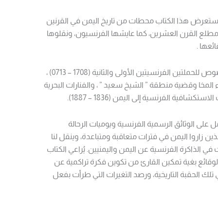
يستعرض هذا الكتاب محطات من تاريخ اليمن في القرنين
طلع القرن العشرين، كما عايشها الفرنسيون، ونقلوها
عها .
يتطرق الكتاب على وجه الخصوص للحملتين الفرنسيتين الأولى والثانية (1708 – 0713) ،
المخا وقضية منطقة ” الشيخ سعيد ” ، والفنارات البحرية
ستكشافية الفرنسية إلى اليمن (1836 – 1887).
 على الوثائق الرسمية الفرنسية ويوميات الرحالة
ن زاروا اليمن في فترات متعاقبة ومتباعدة، وينقل لنا
ي الذاكرة الفرنسية عن اليمن واليمنيين. يُراعي الكتاب
وقائع بغية تمكين القارئ من تكوين فكرة تراكمية عن
تلك الحقبة التاريخية، ورصد التغيرات التي طرأت بفعل