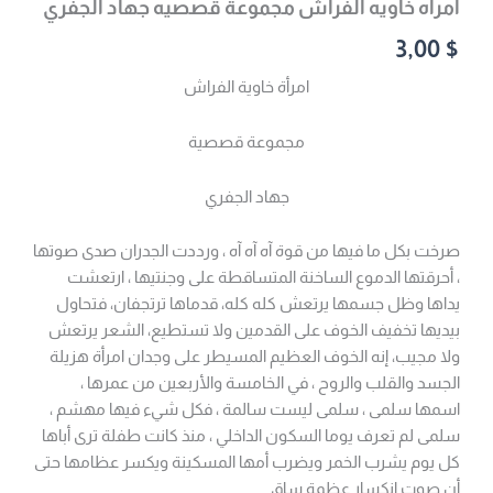
امراه خاويه الفراش مجموعة قصصيه جهاد الجفري
3,00
$
امرأة خاوية الفراش
مجموعة قصصية
جهاد الجفري
صرخت بكل ما فيها من قوة آه آه آه ، ورددت الجدران صدى صوتها
، أحرقتها الدموع الساخنة المتساقطة على وجنتيها ، ارتعشت
يداها وظل جسمها يرتعش كله كله، قدماها ترتجفان، فتحاول
بيديها تخفيف الخوف على القدمين ولا تستطيع، الشعر يرتعش
ولا مجيب، إنه الخوف العظيم المسيطر على وجدان امرأة هزيلة
الجسد والقلب والروح ، في الخامسة والأربعين من عمرها ،
اسمها سلمى ، سلمى ليست سالمة ، فكل شيء فيها مهشم ،
سلمى لم تعرف يوما السكون الداخلي ، منذ كانت طفلة ترى أباها
كل يوم يشرب الخمر ويضرب أمها المسكينة ويكسر عظامها حتى
أن صوت انكسار عظمة ساق