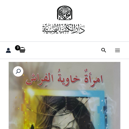
خطي
لى
لمحتوى
البحث
كمية
امراه
خاويه
الفراش
مجموعة
قصصيه
جهاد
الجفري