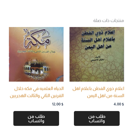
منتجات ذات صلة
اعلام ذوي الفطن باعلام اهل
الحياه العلميه في مكه خلال
السنة من اهل اليمن
القرنين الثاني والثالث الهجريين
12,00
$
4,00
$
طلب من
طلب من
واتساب
واتساب