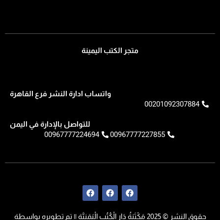
متجر الكتب اليمينة
واتساب ادارة النشر فرع القاهرة
00201092307884
للتواصل بالإدارة في اليمن
00967777224694
00967777227855
F
F
F
a
a
a
c
c
c
e
e
e
حقوق النشر © 2025 مَكْتَبَةُ دَار الْكُتُبِ الْيَمَنِيَّةِ || تم تطويره بواسطة
b
b
b