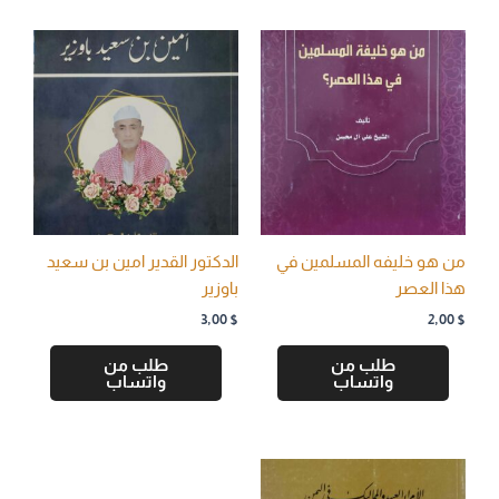
من هو خليفه المسلمين في
الدكتور القدير امین بن سعید
هذا العصر
باوزیر
3,00
$
2,00
$
طلب من
طلب من
واتساب
واتساب