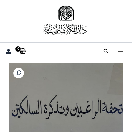
خطي
لى
لمحتوى
البحث
كمية
تحفة
الراغبين
وتذكرة
السالكين
الشيخ(عبدالله
بن
اسعد
اليافعي)