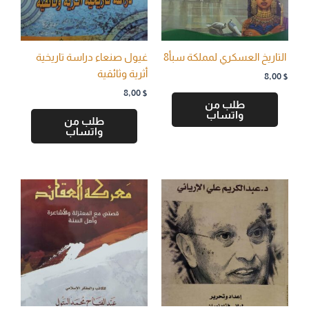
التاريخ العسكري لمملكة سبأ8
غيول صنعاء دراسة تاريخية
أثرية وثائقية
8,00
$
8,00
$
طلب من
واتساب
طلب من
واتساب