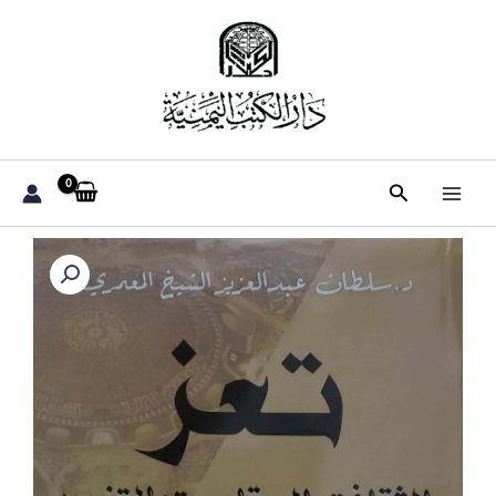
خطي
لى
لمحتوى
البحث
كمية
تعز
الثقافه
والمقاومه
والتغيير