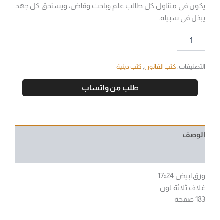
يكون في متناول كل طالب علم وباحث وقاض، ويستحق كل جهد
يبذل في سبيله.
التصنيفات:
كتب القانون
,
كتب دينية
طلب من واتساب
الوصف
مراجعات (0)
ورق ابيض 24×17
غلاف ثلاثة لون
183 صفحة