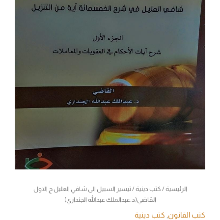
الرئيسية
/
كتب دينية
/ تيسير السبيل الى شافي العليل ج الاول
القاضي(د.عبدالملك عبدالله الجنداري)
كتب القانون
,
كتب دينية