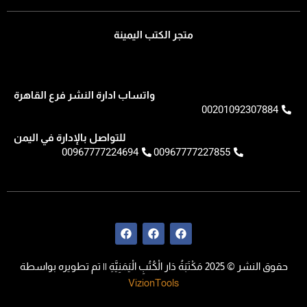
متجر الكتب اليمينة
واتساب ادارة النشر فرع القاهرة
00201092307884
للتواصل بالإدارة في اليمن
00967777224694
00967777227855
F
F
F
a
a
a
c
c
c
e
e
e
حقوق النشر © 2025 مَكْتَبَةُ دَار الْكُتُبِ الْيَمَنِيَّةِ || تم تطويره بواسطة
b
b
b
o
o
o
VizionTools
o
o
o
k
k
k