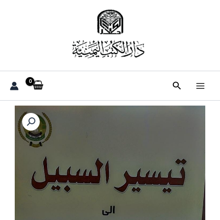
خطي
لى
لمحتوى
البحث
كمية
تيسير
السبيل
الى
شافي
العليل
ج
الاول
القاضي(د.عبدالملك
عبدالله
الجنداري)