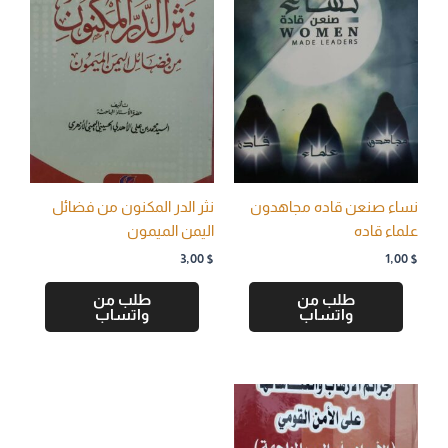
نساء صنعن قاده مجاهدون
نثر الدر المكنون من فضائل
علماء قاده
اليمن الميمون
3,00
$
1,00
$
طلب من
طلب من
واتساب
واتساب