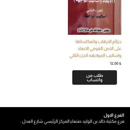
جرائم الارهاب وانعكاساتها
على الامن القومي الابعاد
واساليب المواجهه الجزء الثاني
12,00
$
طلب من
واتساب
الفرع الاول
فرع مكتبة خالد بن الوليد صنعاء المركز الرئيسي شارع العدل .