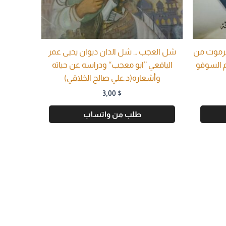
رموت من
شل العجب … شل الدان ديوان يحيى عمر
م السوفو
اليافعي ’’ابو معجب‘‘ ودراسه عن حياته
وأشعاره(د.علي صالح الخلاقي)
3,00
$
طلب من واتساب