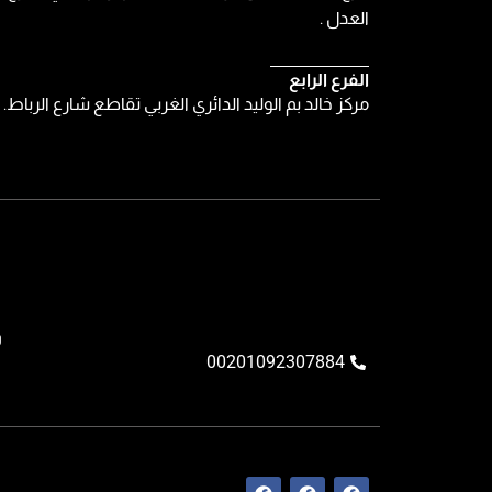
العدل .
الفرع الرابع
مركز خالد بم الوليد الدائري الغربي تقاطع شارع الرباط.
و
00201092307884
F
F
F