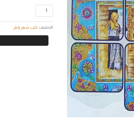
التصنيف:
كتب شعر ونثر