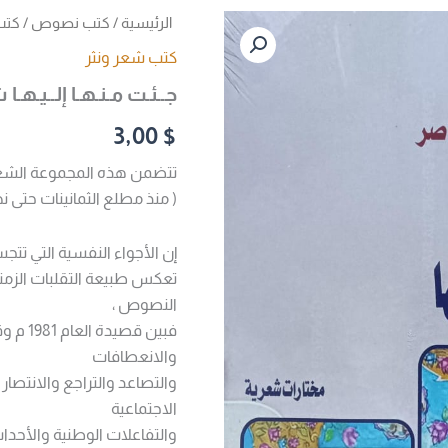
كمية
الرئيسية
/
كتب نصوص
/
كتب
جــئـت
كتب شعر ونثر
مـنـهـا
إلــيـهـا
جــئـت مـنـهـا إلــيـ
شعر
(عيدروس
3,00
$
نصر
ناصر)
تتضمن هذه المجموعة الشعرية
( منذ مطلع الثمانينات حتى نه
إن الأجواء النفسية التي ت
تعكس طبيعة التقلبات الزمني
النصوص ،
والانعطافات
والتصاعد والتراجع والانتصار
الاجتماعية
والتفاعلات الوطنية والأحداث 