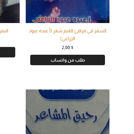
السفر في مرافئ الغيم شعر (أ.عبده عبود
اليمن
الزراعي)
2,00
$
طلب من واتساب