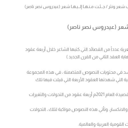
 شعر ونثر
/ جــئـت مـنـهـا إلــيـهـا شعر (عيدروس نصر ناصر)
هـا شعر (عيدروس نصر ناصر)
 عدداً من القصائد التي كتبها الشاعر خلال أربعة عقود
اية العقد الثاني من القرن الجديد )
تجسد في محتويات النصوص المتضمنة ، في هذه المجموعة
ة التي شهدتها العقود الأربعة التي قيلت فيها تلك
فبين قصيدة العام 1981 م وقصيدة العام 2021م أربعة عقود من التحولات والتغيرات
 والانكسار، وتأتي هذه النصوص مواكبة لتلك ، التحولات
القومية العربية والعالمية.