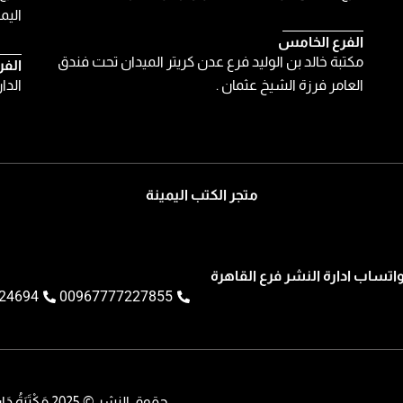
اليمن
الفرع الخامس
مكتبة خالد بن الوليد فرع عدن كريتر الميدان تحت فندق
الفر
العامر فرزة الشيخ عثمان .
الدا
متجر الكتب اليمينة
اتساب ادارة النشر فرع القاهرة
24694
00967777227855
حقوق النشر © 2025 مَكْتَبَةُ دَار الْكُتُبِ الْيَمَنِيَّةِ || تم تطويره بواسطة