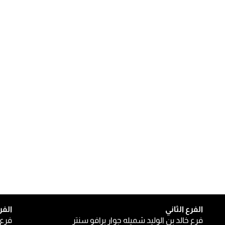
الفرع الثاني
الفر
فرع خالد بن الوليد شميله جوار برافو سنتر
فرع 