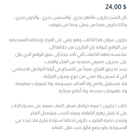
24,00
$
كل البشر جارون، فالنهر يجري ، والشمس تجري ، والكون يجري ،
وكلنا جارون فمنا من يصل، ومنا من يتوقف
جارون عنوان هذا الكتاب، وهو يلقي على القراء بإيحاءاته المتمخضة
من الواقع كبوابة يلج القارىء من خلالها إلى
ملامسة نكهة الكلمات التي تأخذ بيده إلى عمق الواقع الذي يتكئ
على مخزون معرفي مصدره من الفكر والقلب،
يسد به رمق الفراغ، بعيداً عن التسكع في أزقة التواصل الاجتماعي
التي لا تسمن ولا تغني من جوع، وبدون القراءة،
فلا مستقبل واضح ولا أهداف مرسومة، ولا تصورات معلومة،
ولا طموحات محددة، ولا أحلام مبتكرة.
کتاب ( جارون ) غيمة خواطر تمطر كلمات قيمة على صحراء الذات
على لا تقبل زهور الثقافة، ويمتد الجدب فيقمحل الفكر
وتنتحر خضرة القلوب، جارون لحظة استراحة قارى فلا تتردد في
الاستراحة، ولو يضع قائق تحت ظل كلماته.