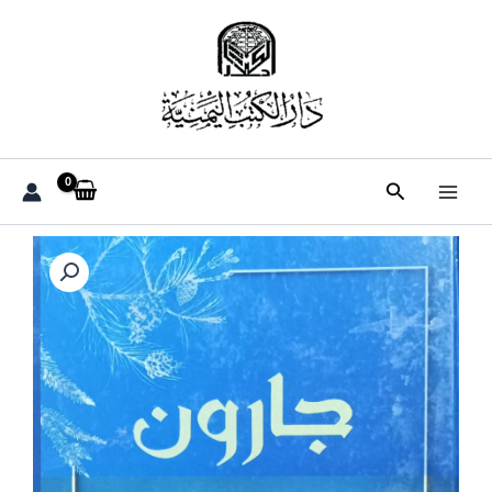
خطي
لى
لمحتوى
البحث
كمية
جـــــــــــارون
(عبدالحفيظ
الطيار)