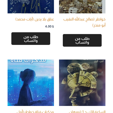
خواطر (صالح عبدالله النقيب
عناق بلا يدين (آيات محمد)
أبو منذر)
4,00
$
طلب من
طلب من
واتساب
واتساب
الساعة الآن ج 1 (نورهان
مذكرات فتاة خواطر(أمل