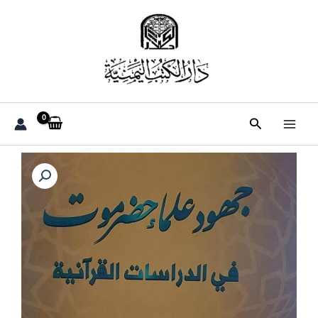
خطي
لى
لمحتوى
البحث
كمية
جهود
علماء
حضرموت
في
الدراسات
القرآنية(د.
أمين
بن
عمر
بن
عبدالله