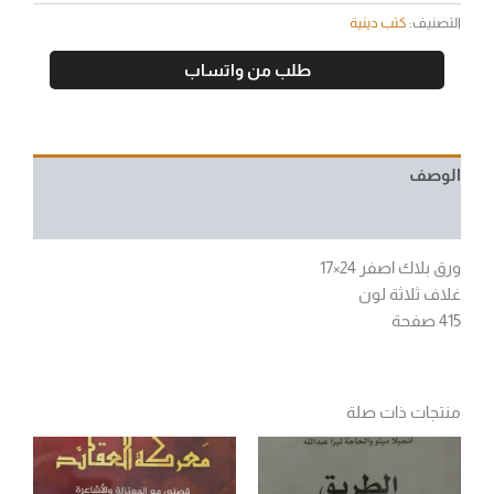
التصنيف:
كتب دينية
طلب من واتساب
الوصف
مراجعات (0)
ورق بلاك اصفر 24×17
غلاف ثلاثة لون
415 صفحة
منتجات ذات صلة