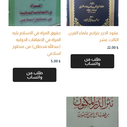
عقود الدرر بتراجم علماء القرن
حقوق المراه في الاسلام يليه
الثالث عشر
المراة في الاتفاقات الدولية
(عبدالله قحطان) من منظور
22,00
$
اسلامي
طلب من
5,00
$
واتساب
طلب من
واتساب