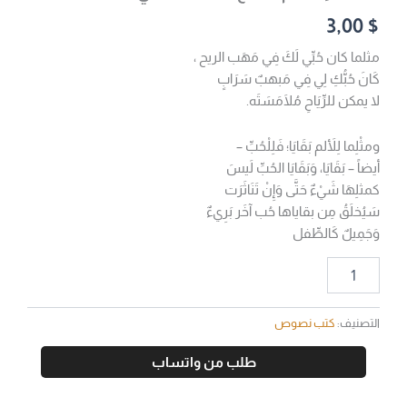
3,00
$
مثلما كان حُبِّي لَكَ فِي مَهَب الريح ،
كَانَ حُبُّكِ لِي فِي مَبهبٌ سَرَابٍ
لا يمكن للرِّيَاحِ مُلَامَسَتَه.
ومثْلِما لِلأَلم بَقَايَا؛ فَلِلْحُبِّ –
أيضاً – بَقَايَا، وَبَقَايَا الحُبِّ لَيسَ
كمثلِهَا شَيْءٌ حَتَّى وَإِنْ تَنَاثَرَت
سَيُخلَقُ مِن بقاياها حُب آخَر بَرِيءٌ
وَجَمِيلٌ كَالطِّفل
التصنيف:
كتب نصوص
طلب من واتساب