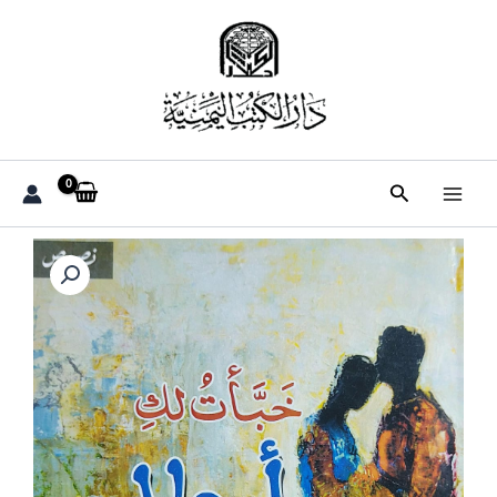
خطي
لى
لمحتوى
البحث
كمية
خبأتُ
لكِ
أحلام
(صالح
عبدالله
الكعبي)