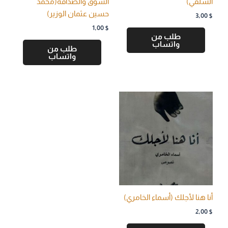
الشلفي)
الشوق والصداقة(محمد
حسين عثمان الوزير)
3,00
$
1,00
$
طلب من
واتساب
طلب من
واتساب
أنا هنا لأجلك (أسماء الخامري)
2,00
$