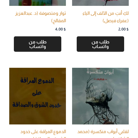
لكِ أنتِ من الآلف إلى الياء
ثوار ومتصوفة (د. عبدالعزيز
(عفراء فيصل)
المقالح)
4,00
$
2,00
$
طلب من
طلب من
واتساب
واتساب
لقلبي أبواب منكسرة (محمد
الدموع المراقة على خدود