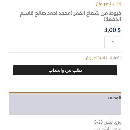
كتب شعر ونثر
خيوط من شعاع القمر (محمد احمد صالح قاسم
الدقعة)
3,00
$
التصنيف:
كتب شعر ونثر
طلب من واتساب
الوصف
مراجعات (0)
ورق ابيض 20×13
غلاف ثلاثة لون