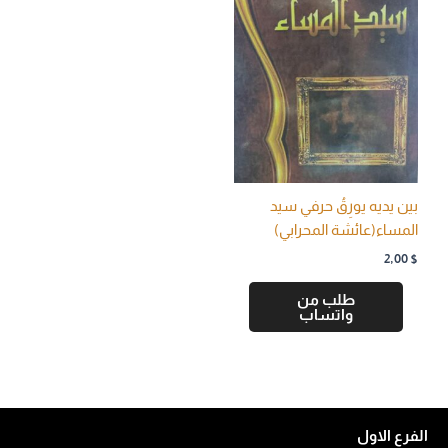
بين يديه يورِقُ حرفي سيد
المساء(عائشة المحرابي)
2,00
$
طلب من
واتساب
الفرع الاول