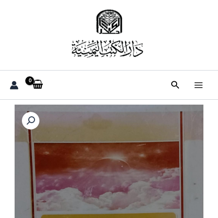
خطي
لى
لمحتوى
البحث
كمية
خيوط
من
شعاع
القمر
(محمد
احمد
صالح
قاسم
الدقعة)