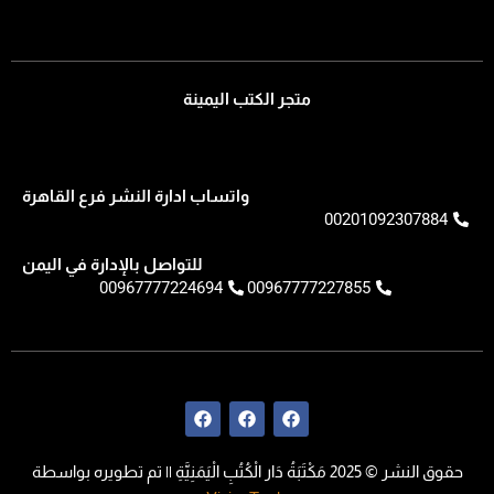
متجر الكتب اليمينة
واتساب ادارة النشر فرع القاهرة
00201092307884
للتواصل بالإدارة في اليمن
00967777224694
00967777227855
F
F
F
a
a
a
c
c
c
e
e
e
حقوق النشر © 2025 مَكْتَبَةُ دَار الْكُتُبِ الْيَمَنِيَّةِ || تم تطويره بواسطة
b
b
b