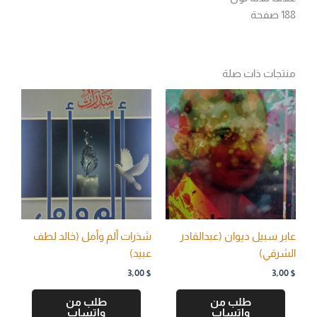
188 صفحة
منتجات ذات صلة
عابر سبيل ديوان (عبدالقادر
شذرات ألم وأمل (خالد لطف
الشرقي)
عبيد)
3,00
$
3,00
$
طلب من
طلب من
واتساب
واتساب