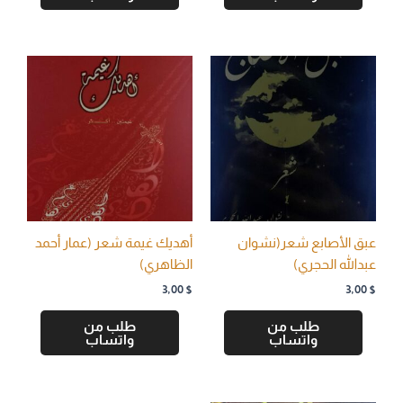
عبق الأصابع شعر(نشوان
أهديك غيمة شعر (عمار أحمد
عبدالله الحجري)
الظاهري)
3,00
$
3,00
$
طلب من
طلب من
واتساب
واتساب