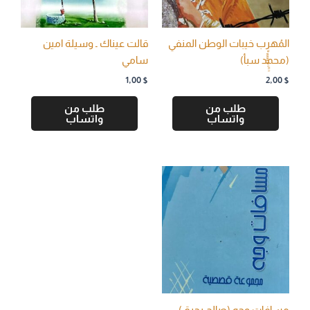
المُهرٍٍٍٍٍِِِِِِب خيبات الوطن المنفي
قالت عيناك ـ وسيلة امين
(محمد سبأ)
سامي
1,00
$
2,00
$
طلب من
طلب من
واتساب
واتساب
مسافات وجه (صالح بحرق)