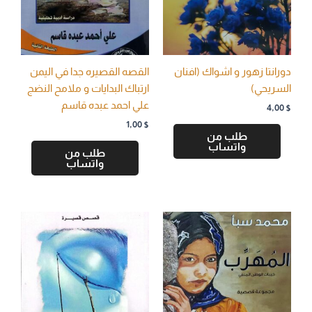
دورانتا زهور و اشواك (افنان
القصه القصيره جدا في اليمن
السريحي)
ارتباك البدايات و ملامح النضج
علي احمد عبده قاسم
4,00
$
1,00
$
طلب من
واتساب
طلب من
واتساب