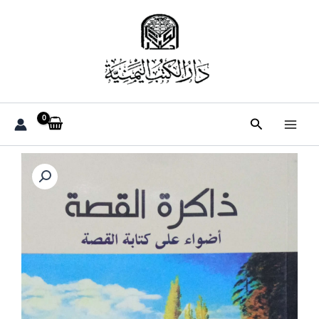
خطي
لى
لمحتوى
البحث
كمية
ذاكرة
القصة
أضواء
على
كتابة
القصة
ـ
عبدالله
سالم
باوزير