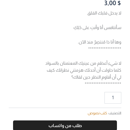
3,00
$
لا يدخل قلبك القلق
سأتنافس أنا وأنتِ على حُبّكِ
وها أنا ذا مُنتصِرٌ منذ الآن.
*******************
لا شيء أعظم من عينيك المعتمتان بالسواد
كلما حاولت أن أحدثك هزمتني نظراتك كيف
لي أن أقاوم النظر حين لقاك؟
*********************
التصنيف:
كتب نصوص
طلب من واتساب