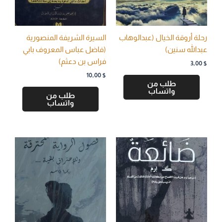
رحلة أروقة الخيال (عبدالوهاب
السيرة الشريفة المنصورية
عبدالله سنين)
(فاضل عباس المعروف بابي
فراس بن دعثم)
3,00
$
10,00
$
طلب من
واتساب
طلب من
واتساب