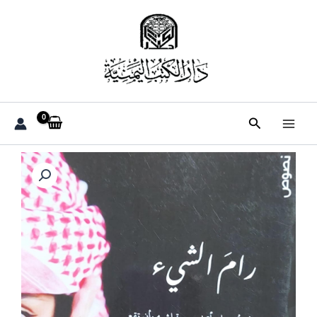
خطي
لى
لمحتوى
البحث
كمية
رامَ
الشيئ
(مرام
عبدالجبار
الكامل)