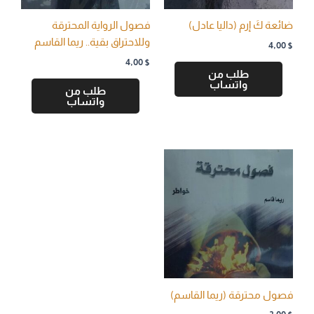
ضائعة كَ إرم (داليا عادل)
فصول الرواية المحترقة
وللاحتراق بقية.. ريما القاسم
4,00
$
4,00
$
طلب من
واتساب
طلب من
واتساب
فصول محترقة (ريما القاسم)