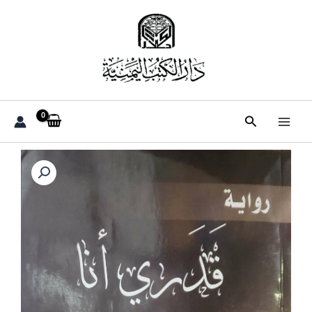
خطي
لى
لمحتوى
البحث
كمية
رواية
قدري
أنا
أمل
محمد