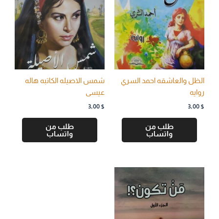
الظل والعاشقه احمد السري
شمس الاصيله الكاتبه هاله
روايه
عيسى
3,00
$
3,00
$
طلب من
طلب من
واتساب
واتساب