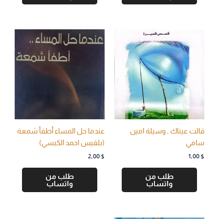
قالت عيناك ـ وسيلة امين
عندما حل المساء أطفأ شمعة
سامي
(بلقيس احمد الكبسي)
2,00
$
1,00
$
طلب من
طلب من
واتساب
واتساب