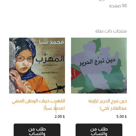
98 صفحة
منتجات ذات صلة
حين تبرج الحرير (راوية
المُهرٍٍٍٍٍِِِِِِب خيبات الوطن المنفي
عبدالقادر ناجي)
(محمد سبأ)
2,00
$
5,00
$
طلب من
طلب من
واتساب
واتساب