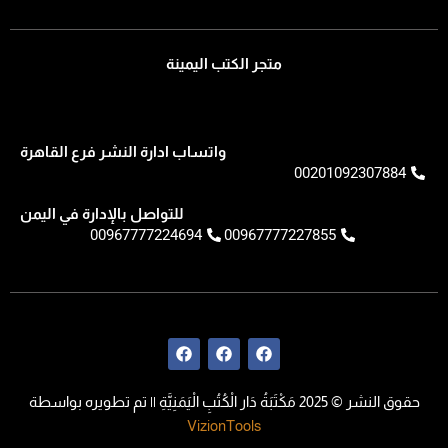
متجر الكتب اليمينة
واتساب ادارة النشر فرع القاهرة
00201092307884
للتواصل بالإدارة في اليمن
00967777224694
00967777227855
F
F
F
a
a
a
c
c
c
e
e
e
حقوق النشر © 2025 مَكْتَبَةُ دَار الْكُتُبِ الْيَمَنِيَّةِ || تم تطويره بواسطة
b
b
b
o
o
o
VizionTools
o
o
o