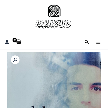
خطي
لى
لمحتوى
البحث
كمية
روحي
بها
تعلقت
قصة
(عزالدين
رويد)