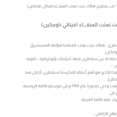
/ سُــــقطرى هناك…حيث بُعثت العنقـــاء (فيتالي ناومكين)
ُعثت العنقـــاء (فيتالي ناومكين)
قطرى… هناك حيث بعثت العنقاء) لمؤلفه المستشرق
ومكين،
حقة له عن سقطرى، منها: (دراسات إثنوغرافية – لغوية
 –
وهذا الأخير هو أهم أعماله المكرسة لسقطرى، أجمل فيه
لنظري
والميداني من مطلع السبعينيات وحتى صدوره عام ۱۹۸۸ م في موسكو باللغة الروسية،
ر في
صالح الخلاقي