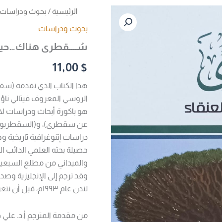
كمية
الرئيسية
/
بحوث ودراسات
سُــــقطرى
بحوث ودراسات
هناك...حيث
بُعثت
سُــــقطرى هناك…حيث ب
العنقـــاء
(فيتالي
11,00
$
ناومكين)
هذا الكتاب الذي نقدمه (س
الروسي المعروف فيتالي ناؤ
هو باكورة أبحاث ودراسات لا
عن سقطرى)، و(السقطريون
دراسات إثنوغرافية تاريخية 
حصيلة بحثه العلمي الدائب ا
وقد ترجم إلى الإنجليزية وصد
لندن عام ۱۹۹۳م، قبل أن نتعرف عليه باللغة العربية.
من مقدمة المترجم أ.د. علي 