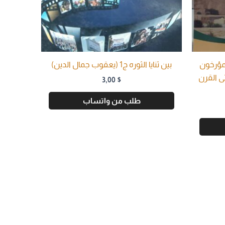
لمؤرخون
بين ثنايا الثوره ج1 (يعقوب جمال الدين)
ى القرن
3,00
$
طلب من واتساب