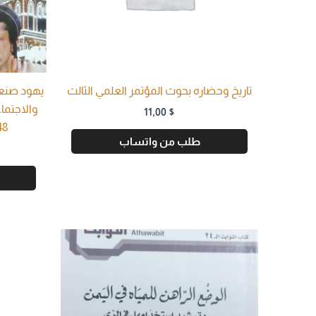
تاريخ وحضاره بحوث المؤتمر العلمي الثالث
يهود صنعا
11,00
$
1948 ) /جم
طلب من واتساب