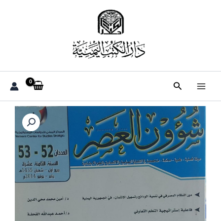
خطي
لى
لمحتوى
البحث