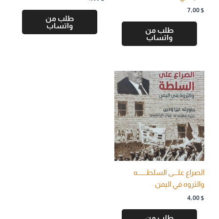
7,00
$
طلب من
واتساب
طلب من
واتساب
الصراع علـــى السلطــــــه
والثروه في اليمن
4,00
$
طلب من