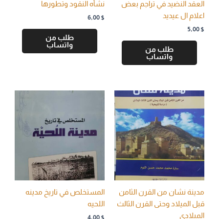
العقد النضيد في تراجم بعض
نشأه النقود وتطورها
اعلام ال عيديد
6,00
$
5,00
$
طلب من
واتساب
طلب من
واتساب
مدينة نشان من القرن الثامن
المستخلص في تاريخ مدينه
قبل الميلاد وحتى القرن الثالث
اللحيه
الميلادي
4,00
$