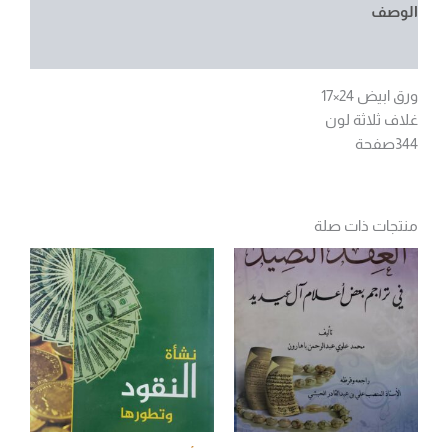
الوصف
مراجعات (0)
ورق ابيض 24×17
غلاف ثلاثة لون
344صفحة
منتجات ذات صلة