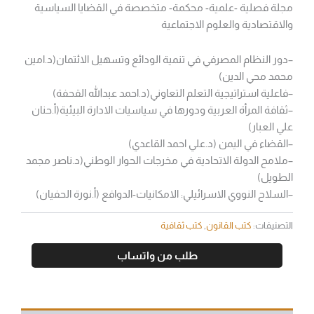
مجلة فصلية -علمية- محكمة- متخصصة في القضايا السياسية
والاقتصادية والعلوم الاجتماعية
–دور النظام المصرفي في تنمية الودائع وتسهيل الائتمان(د.امين
محمد محي الدين)
–فاعلية استراتيجية التعلم التعاوني(د.احمد عبدالله القحفة)
–ثقافة المرأة العربية ودورها في سياسيات الادارة البيئية(أ.حنان
علي العبار)
–القضاء في اليمن (د.علي احمد القاعدي)
–ملامح الدولة الاتحادية في مخرجات الحوار الوطني(د.ناصر مجمد
الطويل)
–السلاح النووي الاسرائيلي: الامكانيات-الدوافع (أ.نورة الحفيان)
التصنيفات:
كتب القانون
,
كتب ثقافية
طلب من واتساب