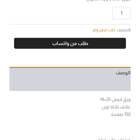
التصنيف:
كتب شعر ونثر
طلب من واتساب
الوصف
مراجعات (0)
ورق ابيض 20×14
غلاف ثلاثة لون
150 صفحة
منتجات ذات صلة