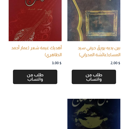
بين يديه يورِقُ حرفي سيد
أهديك غيمة شعر (عمار أحمد
المساء(عائشة المحرابي)
الظاهري)
3,00
$
2,00
$
طلب من
طلب من
واتساب
واتساب