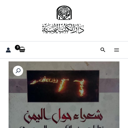
خطي
لى
لمحتوى
البحث
كمية
شعراء
حول
اليمن
مختارات
من
الادب
الجمهوري