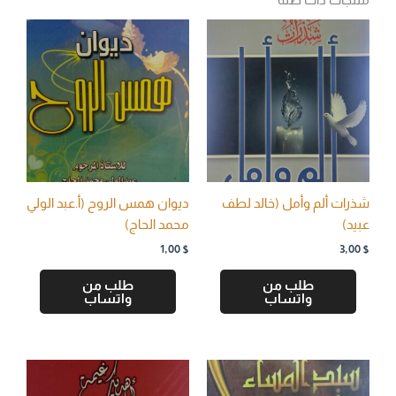
شذرات ألم وأمل (خالد لطف
ديوان همس الروح (أ.عبد الولي
عبيد)
محمد الحاج)
1,00
$
3,00
$
طلب من
طلب من
واتساب
واتساب