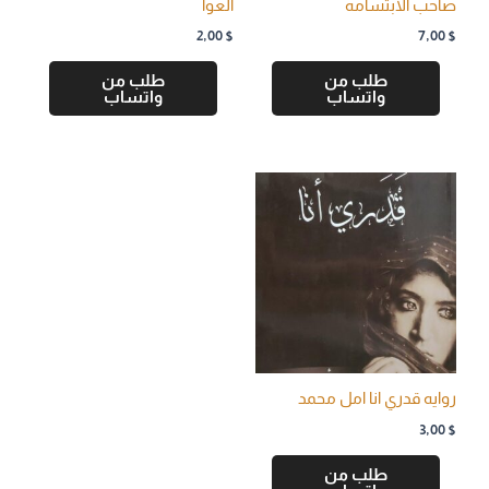
صاحب الابتسامه
العوا
2,00
$
7,00
$
طلب من
طلب من
واتساب
واتساب
روايه قدري انا امل محمد
3,00
$
طلب من