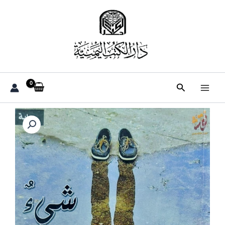
خطي
لى
لمحتوى
البحث
كمية
شيئ
لا
بد
منه
رواية
(د.حمزة
عبدالله
الضياني)