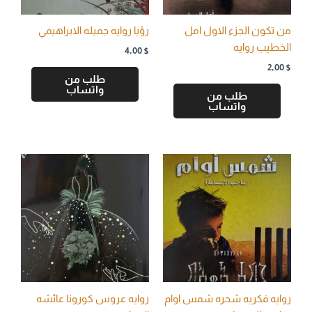
من تكون الجزء الاول امل
رؤيا روايه جميله الابراهيمي
الخطيب روايه
4,00
$
2,00
$
طلب من
واتساب
طلب من
واتساب
روايه فكريه شحره شمس اوام
روايه عروس كورونا عائشه