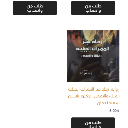
طلب من
طلب من
واتساب
واتساب
روايه رحله عبر الممرات الجبليه
الملك والافعى الدكتور ياسين
سعيد نعمان
6,00
$
طلب من
واتساب