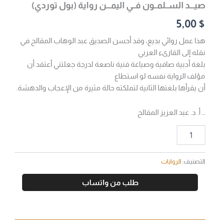
صيـــد الســلمــون فــي اليمـــن رواية (بول توردي)
5,00
$
هذا عمل روائي بديع، وقد أحسن الصديق عبد الوهاب المقالح في
نقله إلى القارىء العربي
بلغة أدبية صافية وصياغة فنية ناصعة لدرجة جعلتني أعتقد أن
مؤلف الرواية نفسه لو استطاع
أن يقرأها بلغتها الثانية لتملكته حالة مثيرة من الإعجاب والدهشة.
… أ. د. عبد العزيز المقالح
التصنيف:
الروايات
طلب من واتساب