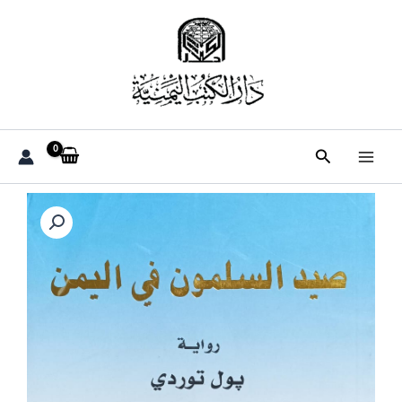
خطي
لى
لمحتوى
البحث
كمية
صيـــد
الســلمــون
فــي
اليمـــن
رواية
(بول
توردي)