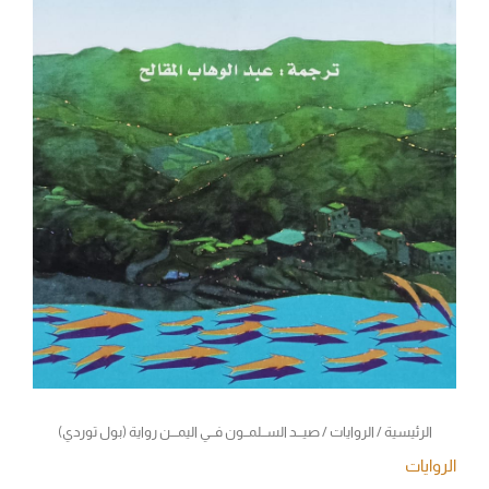
الرئيسية
/
الروايات
/ صيـــد الســلمــون فــي اليمـــن رواية (بول توردي)
الروايات