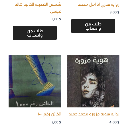
روايه قدري انا امل محمد
شمس الاصيله الكاتبه هاله
عيسى
3,00
$
3,00
$
طلب من
واتساب
طلب من
واتساب
روايه هويه مزوره محمد حميد
الخائن رقم ۱۰۰۰
3,00
$
4,00
$