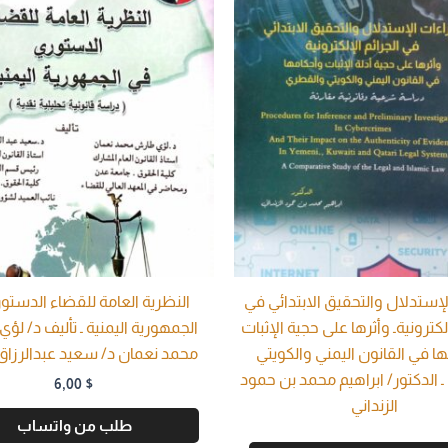
لإستدلال والتحقيق الابتدائي في
النظرية العامة للقضاء الدستو
إلكترونيةـ وأثرها على حجية الإثبات
الجمهورية اليمنية ـ تأليف د/ ل
ا في القانون اليمني والكويتي
محمد نعمان د/ سعيد عبدالرزاق 
 الدكتور/ ابراهيم محمد بن حمود
6,00
$
الزنداني
طلب من واتساب