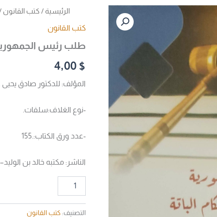
كمية
الرئيسية
/
كتب القانون
/
طلب
كتب القانون
رئيس
الجمهورية
طلب رئيس الجمهورية إ
إعداد
النظرية
4,00
$
في
الأحكام
المؤلف: للدكتور صادق يحيى 
الباقية
-نوع الغلاف:سلفات.
-عدد ورق الكتاب:.155
الناشر: مكتبه خالد بن الوليد–
التصنيف:
كتب القانون