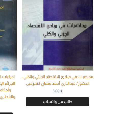
محاضرات في مبادئ الاقتصاد الجزئي والكلي ـ
إجراءات ا
الدكتور/ عبدالباري أحمد نعمان الشرجبي
الجرائم ال
وأحكامه
3,00
$
والقطري ـ
طلب من واتساب