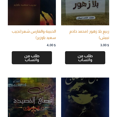
ربيع بلا زهور (محمد خادم
الحبيبة والفارس شعر(نجيب
نبيش)
سعيد باوزير)
4,00
$
3,00
$
طلب من
طلب من
واتساب
واتساب