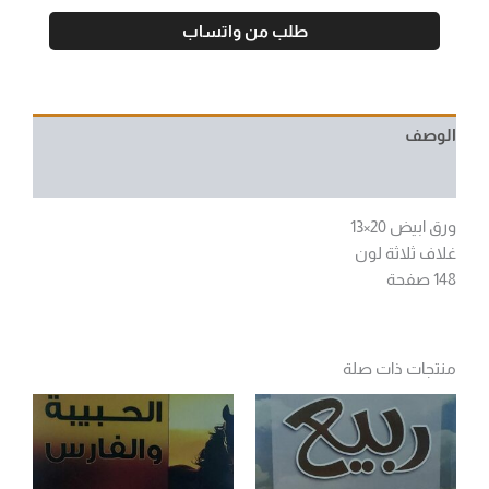
طلب من واتساب
الوصف
مراجعات (0)
ورق ابيض 20×13
غلاف ثلاثة لون
148 صفحة
منتجات ذات صلة