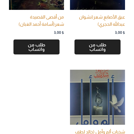
عبق الأصابع شعر(نشوان
من أقصى القصيدة
عبدالله الحجري)
شعر(أسامة أحمد الغبان)
3,00
$
3,00
$
طلب من
طلب من
واتساب
واتساب
شذرات ألم وأمل (خالد لطف