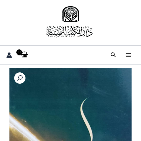
خطي
لى
لمحتوى
البحث
كمية
عابرون
(ياسين
السامعي)