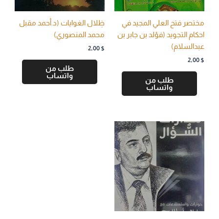
مختصر فتح العلي المجيد في
ظِلال الغوايات (د.أحمد مقبل
احكام التجويد (فؤلد بن جابر بن
محمد المنصوري)
عبدالسلام)
2,00
$
2,00
$
طلب من
واتساب
طلب من
واتساب