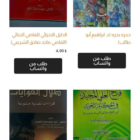
حجره بجره (د. ابراهيم أبو
الدليل الاجرائي للقاضي الجنائي
طالب)
(القاضي ماجد صادق الشرعبي)
4,00
$
طلب من
واتساب
طلب من
واتساب