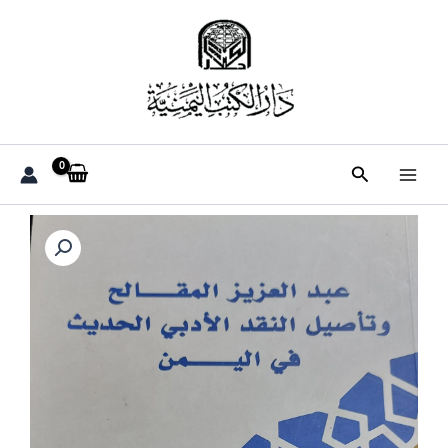
خطي
لى
لمحتوى
البحث
كمية
عبدالعزيز
المقالح
وتأصيل
النقد
الأدبي
الحديث
في
اليمن
(د.ثابت
بدراوي+أكاديميون
آخرون)