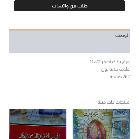
طلب من واتساب
الوصف
مراجعات (0)
ورق بلاك اصفر 20×14
غلاف ثلاثة لون
262 صفحة
منتجات ذات صلة