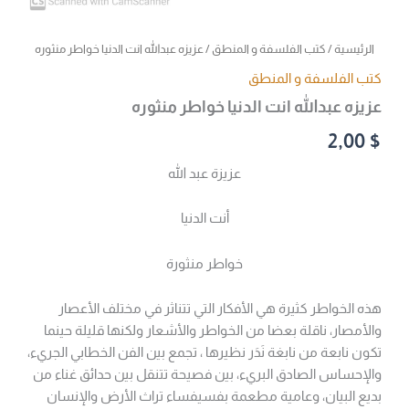
الرئيسية
/
كتب الفلسفة و المنطق
/ عزيزه عبدالله انت الدنيا خواطر منثوره
كتب الفلسفة و المنطق
عزيزه عبدالله انت الدنيا خواطر منثوره
2,00
$
عزيزة عبد الله
أنت الدنيا
خواطر منثورة
هذه الخواطر كثيرة هي الأفكار التي تتناثر في مختلف الأعصار
والأمصار، ناقلة بعضا من الخواطر والأشعار ولكنها قليلة حينما
تكون نابعة من نابغة نَدَر نظيرها ، تجمع بين الفن الخطابي الجريء،
والإحساس الصادق البريء، بين فصيحة تتنقل بين حدائق غناء من
بديع البيان، وعامية مطعمة بفسيفساء تراث الأرض والإنسان