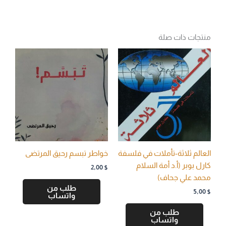
منتجات ذات صلة
العالم ثلاثة-تأملات في فلسفة
خواطر تبسم رحيق المرتضى
كارل بوبر (أ.د أمة السلام
2,00
$
محمد علي جحاف)
طلب من
5,00
$
واتساب
طلب من
واتساب