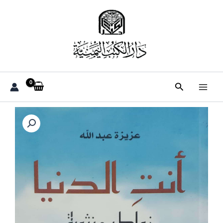
خطي
لى
لمحتوى
البحث
كمية
عزيزه
عبدالله
انت
الدنيا
خواطر
منثوره