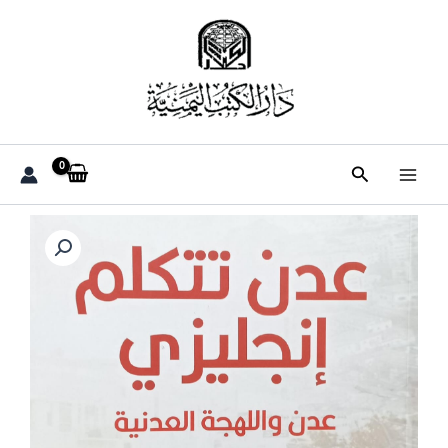
خطي
لى
لمحتوى
البحث
كمية
عـــدن
تــتــكلم
إنــجليــزي
عــدن
واللهجــة
العــدنيــة
(حسين
السيد
عبدالله
احمد
العيدروس)