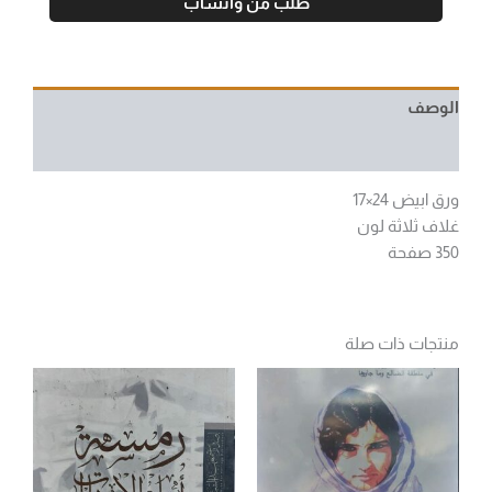
طلب من واتساب
الوصف
مراجعات (0)
ورق ابيض 24×17
غلاف ثلاثة لون
350 صفحة
منتجات ذات صلة