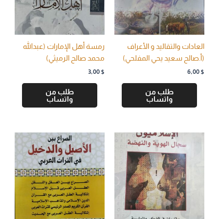
العادات والتقاليد و الأعراف
رمسة أهل الإمارات (عبدالله
(أ.صالح سعيد يحي المفلحي)
محمد صالح الرميثي)
3,00
$
6,00
$
طلب من
طلب من
واتساب
واتساب