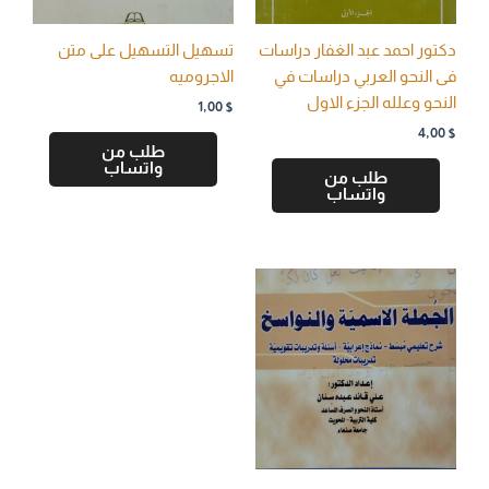
دكتور احمد عبد الغفار دراسات
تسهيل التسهيل على متن
فى النحو العربي دراسات في
الاجروميه
النحو وعلله الجزء الاول
1,00
$
4,00
$
طلب من
واتساب
طلب من
واتساب