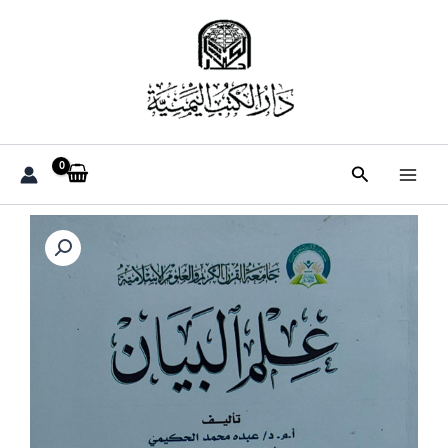
خطي
لى
لمحتوى
البحث
كمية
علم
البيان(أ.د
عبده
محمد
الحكيمي)