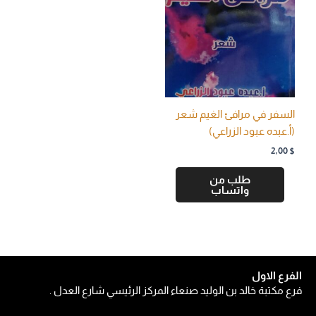
السفر في مرافئ الغيم شعر
(أ.عبده عبود الزراعي)
2,00
$
طلب من
واتساب
الفرع الاول
فرع مكتبة خالد بن الوليد صنعاء المركز الرئيسي شارع العدل .