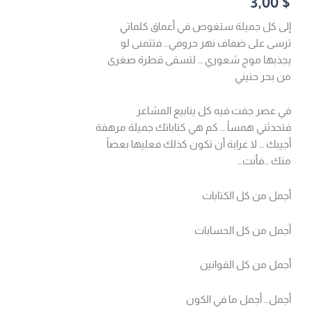
3,00
$
إلى كل جميلة ستغوص في أعماق كلماتي
ترسى على ضفاف نهر حروفي… فتتمنى لو
يجذبها موج شعوري … لتسقى قطرة صغرى
من بحر حنيني
في عصر جفت فيه كل ينابيع المشاعر
فتحدثني همساً … كم هي كتاباتك جميلة مرهفة
أجيبك … لا غرابة أن تكون كذلك فعليها بعضاً
منك …فأنت…
أجمل من كل الكتابات
أجمل من كل الحسابات
أجمل من كل القوانين
أجمل… أجمل ما في الكون