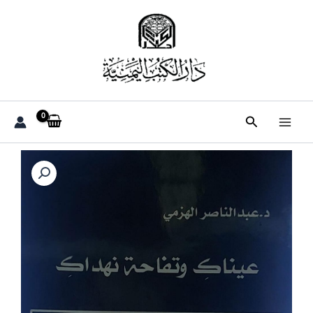
خطي
لى
لمحتوى
البحث
كمية
عيناك
وتفاحة
نهداك
(د.عبدالناصر
الهزمي)