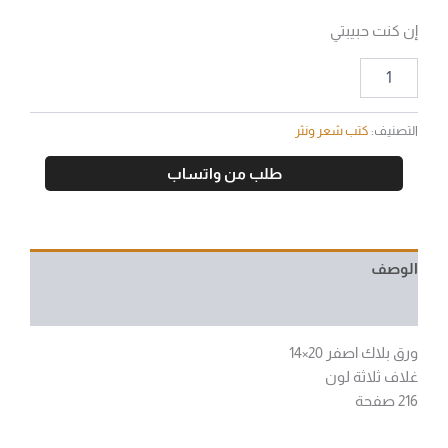
إن كنت حبيبتي
التصنيف:
كتب شعر ونثر
طلب من واتساب
الوصف
مراجعات (0)
ورق بلاك اصفر 20×14
غلاف ثلاثة لون
216 صفحة