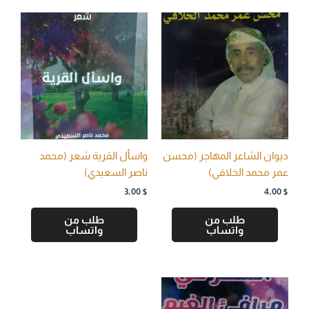
ديوان الشاعر المهاجر (محسن
واسأل القرية شعر (محمد
عمر محمد الخلاقي)
ناصر السعيدي)
3,00
$
4,00
$
طلب من
طلب من
واتساب
واتساب