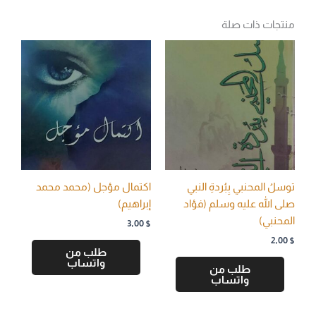
منتجات ذات صلة
توسلُ المحنبي بِبُردةِ النبي
اكتمال مؤجل (محمد محمد
صلى الله عليه وسلم (فؤاد
إبراهيم)
المحنبي)
3,00
$
2,00
$
طلب من
واتساب
طلب من
واتساب